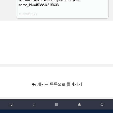
come_idx=4538&l=315633
2016/06/17
11:45

게시판 목록으로 돌아가기

apps


