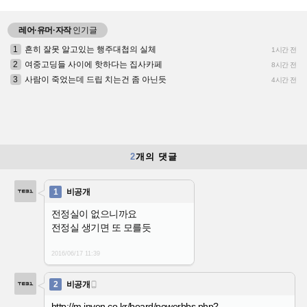
레어·유머·자작
인기글
1
흔히 잘못 알고있는 행주대첩의 실체
1시간 전
2
여중고딩들 사이에 핫하다는 집사카페
8시간 전
3
사람이 죽었는데 드립 치는건 좀 아닌듯
4시간 전
2
개의 댓글
1
비공개
전정실이 없으니까요
전정실 생기면 또 모를듯
2016/06/17
11:39
2
비공개

http://m.inven.co.kr/board/powerbbs.php?