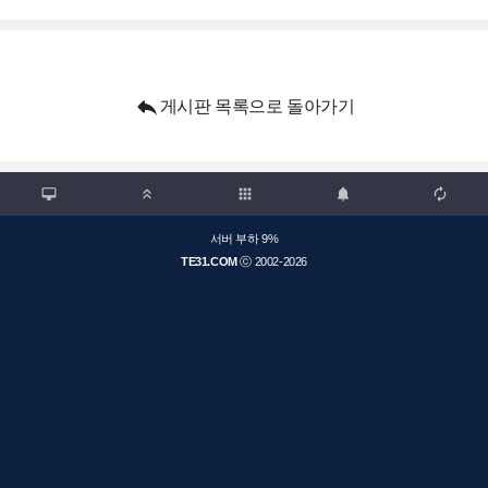

게시판 목록으로 돌아가기

apps



서버 부하 9%
TE31.COM
ⓒ 2002-2026