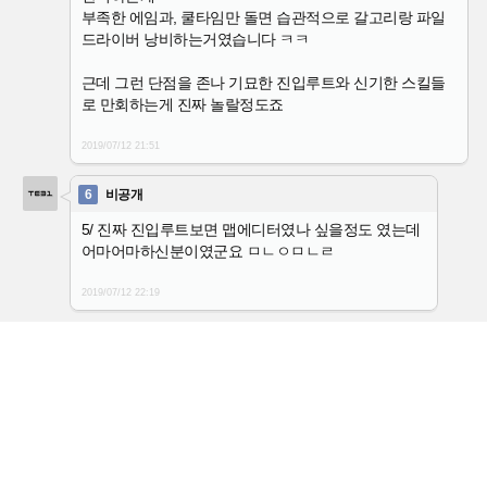
부족한 에임과, 쿨타임만 돌면 습관적으로 갈고리랑 파일
드라이버 낭비하는거였습니다 ㅋㅋ
근데 그런 단점을 존나 기묘한 진입루트와 신기한 스킬들
로 만회하는게 진짜 놀랄정도죠
2019/07/12
21:51
6
비공개
5/ 진짜 진입루트보면 맵에디터였나 싶을정도 였는데
어마어마하신분이였군요 ㅁㄴㅇㅁㄴㄹ
2019/07/12
22:19