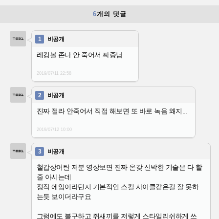
6
개의 댓글
1
비공개
레킹볼 존나 안 죽어서 짜증남
2019/07/11
22:58
2
비공개
진짜 절라 안죽어서 직접 해보면 또 바로 녹음 왜지...
2019/07/12
10:00
3
비공개
철갑상어탄 저분 영상보면 진짜 온갖 신박한 기술은 다 할
줄 아시는데
정작 에임이라던지 기본적인 스킬 사이클같은걸 잘 못하
는듯 보이더라구요
그럼에도 불구하고 쥐새끼를 저렇게 스타일리쉬하게 쓰