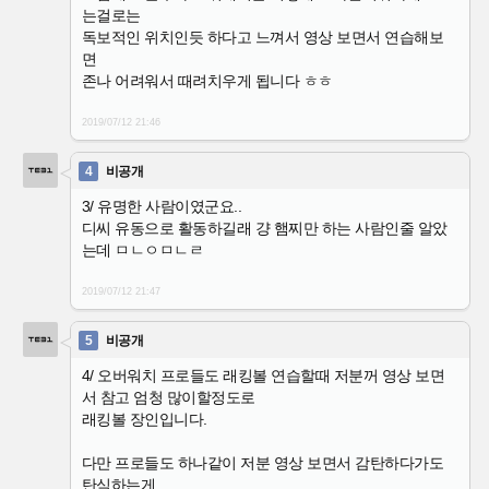
는걸로는
독보적인 위치인듯 하다고 느껴서 영상 보면서 연습해보
면
존나 어려워서 때려치우게 됩니다 ㅎㅎ
2019/07/12
21:46
4
비공개
3/ 유명한 사람이였군요..
디씨 유동으로 활동하길래 걍 햄찌만 하는 사람인줄 알았
는데 ㅁㄴㅇㅁㄴㄹ
2019/07/12
21:47
5
비공개
4/ 오버워치 프로들도 래킹볼 연습할때 저분꺼 영상 보면
서 참고 엄청 많이할정도로
래킹볼 장인입니다.
다만 프로들도 하나같이 저분 영상 보면서 감탄하다가도
탄식하는게