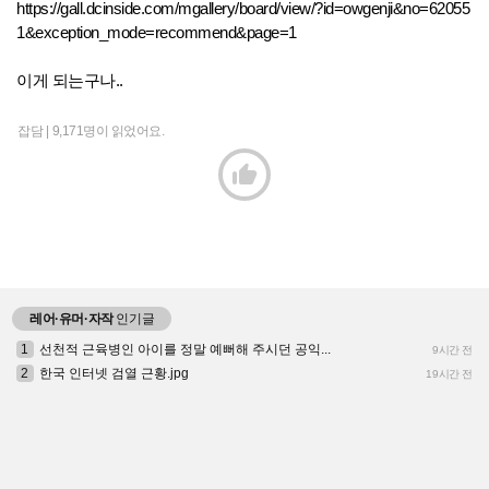
https://gall.dcinside.com/mgallery/board/view/?id=owgenji&no=62055
1&exception_mode=recommend&page=1
이게 되는구나..
잡담 |
9,171명이 읽었어요.

레어·유머·자작
인기글
1
선천적 근육병인 아이를 정말 예뻐해 주시던 공익...
9시간 전
2
한국 인터넷 검열 근황.jpg
19시간 전