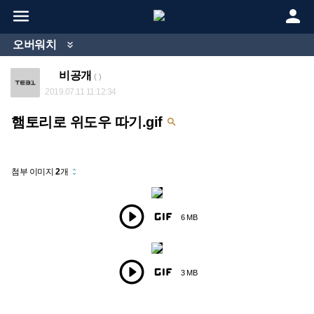


오버워치

비공개
( )
2019.07.11 11:12:34
햄토리로 위도우 따기.gif

첨부 이미지
2
개
unfold_more


6 MB


3 MB