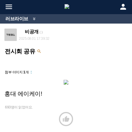


러브라이브

비공개
( )
2025.08.01 17:39:32
전시회 공유

첨부 이미지
1
개
unfold_more
홍대 에이케이!
693명이 읽었어요.
