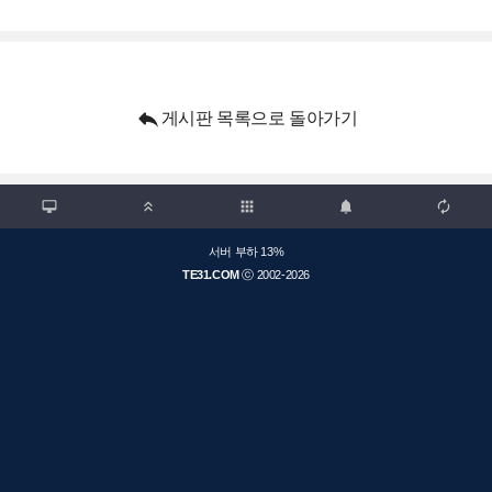

게시판 목록으로 돌아가기

apps



서버 부하 13%
TE31.COM
ⓒ 2002-2026