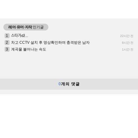
레어·유머·자작
인기글
1
스타가ǆ...
22시간 전
2
차고 CCTV 설치 후 영상확인하며 충격받은 남자
8시간 전
3
계곡물 불어나는 속도
1시간 전
0
개의 댓글