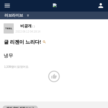


러브라이브

비공개
( )
2022.08.12 04:18:14
글 리젠이 느리다!

냉무
1,339명이 읽었어요.
