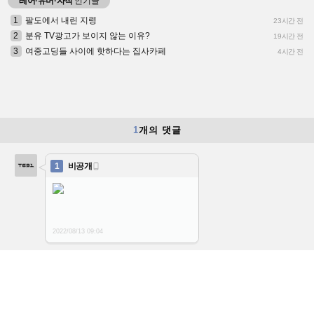
레어·유머·자작
인기글
1
팔도에서 내린 지령
23시간 전
2
분유 TV광고가 보이지 않는 이유?
19시간 전
3
여중고딩들 사이에 핫하다는 집사카페
4시간 전
1
개의 댓글
1
비공개

2022/08/13
09:04