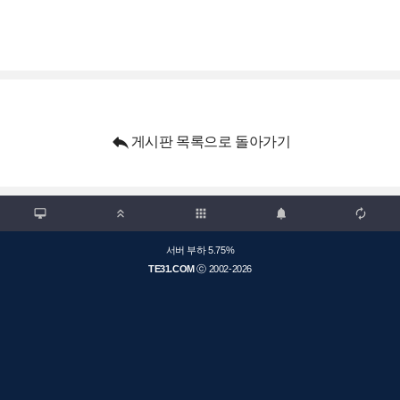

게시판 목록으로 돌아가기

apps



서버 부하 5.75%
TE31.COM
ⓒ 2002-2026