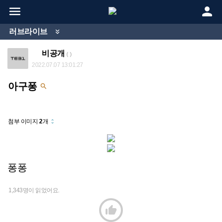


러브라이브

비공개
( )
2022.07.07 13:01:27
아구퐁

첨부 이미지
2
개
unfold_more
퐁퐁
1,343명이 읽었어요.
