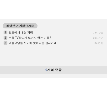
레어·유머·자작
인기글
1
팔도에서 내린 지령
23시간 전
2
분유 TV광고가 보이지 않는 이유?
19시간 전
3
여중고딩들 사이에 핫하다는 집사카페
3시간 전
0
개의 댓글