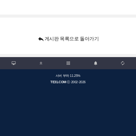

게시판 목록으로 돌아가기

apps



서버 부하 11.25%
TE31.COM
ⓒ 2002-2026