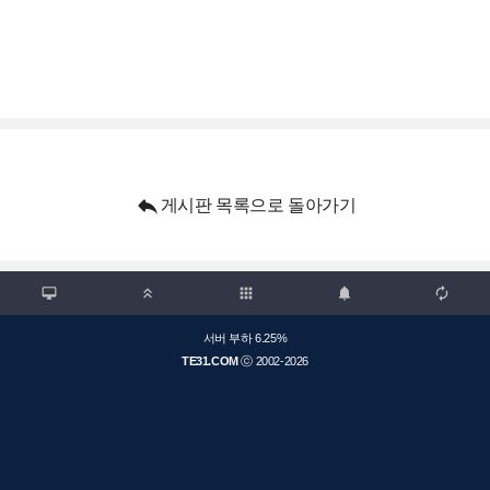

게시판 목록으로 돌아가기

apps



서버 부하 6.25%
TE31.COM
ⓒ 2002-2026