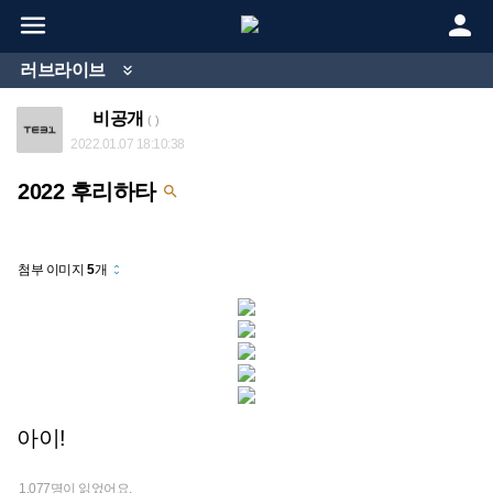


러브라이브

비공개
( )
2022.01.07 18:10:38
2022 후리하타

첨부 이미지
5
개
unfold_more
아이!
1,077명이 읽었어요.