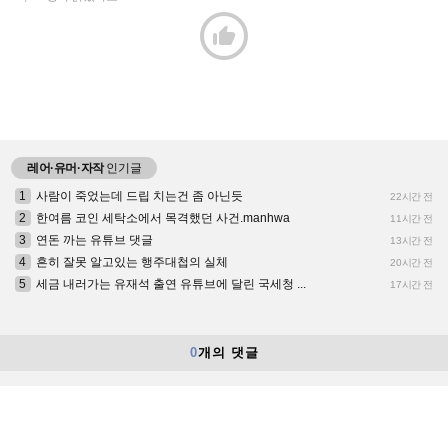

레어·유머·자작
인기글
1
사람이 죽었는데 드립 치는건 좀 아닌듯
22시간 전
2
한여름 코인 세탁소에서 목격했던 사건.manhwa
11시간 전
3
연돈 까는 유튜브 댓글
13시간 전
4
흔히 잘못 알고있는 행주대첩의 실체
20시간 전
5
세금 내러가는 유재석 출연 유튜브에 달린 국세청 ...
17시간 전
0
개의 댓글