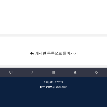

게시판 목록으로 돌아가기

apps



서버 부하 17.25%
TE31.COM
ⓒ 2002-2026