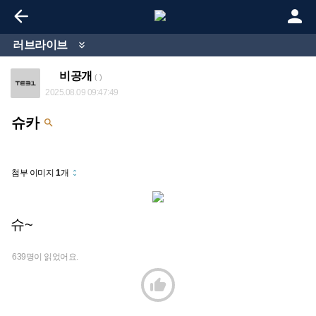


러브라이브

비공개
( )
2025.08.09 09:47:49
슈카

첨부 이미지
1
개
unfold_more
슈~
639명이 읽었어요.
