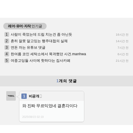
레어·유머·자작
인기글
1
사람이 죽었는데 드립 치는건 좀 아닌듯
16시간 전
2
흔히 잘못 알고있는 행주대첩의 실체
14시간 전
3
연돈 까는 유튜브 댓글
7시간 전
4
한여름 코인 세탁소에서 목격했던 사건.manhwa
6시간 전
5
여중고딩들 사이에 핫하다는 집사카페
21시간 전
1
개의 댓글
1
비공개

와 진짜 무르익었네 결혼각이다
2025/08/15
02:19