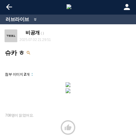


러브라이브

비공개
( )
2025.07.02 21:29:51
슈카 ㅎ

첨부 이미지
2
개
unfold_more
708명이 읽었어요.
