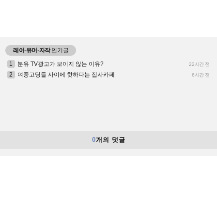
레어·유머·자작
인기글
1
분유 TV광고가 보이지 않는 이유?
22시간 전
2
여중고딩들 사이에 핫하다는 집사카페
6시간 전
0
개의 댓글