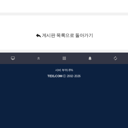

게시판 목록으로 돌아가기

apps



서버 부하 8%
TE31.COM
ⓒ 2002-2026