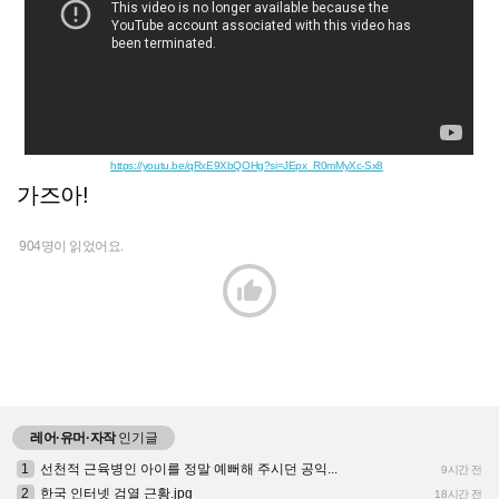
https://youtu.be/qRxE9XbQOHg?si=JEpx_R0mMyXc-Sx8
가즈아!
904명이 읽었어요.

레어·유머·자작
인기글
1
선천적 근육병인 아이를 정말 예뻐해 주시던 공익...
9시간 전
2
한국 인터넷 검열 근황.jpg
18시간 전