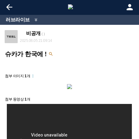


러브라이브

비공개
( )
2025.06.05 21:09:14
슈카가 한국에 !

첨부 이미지
1
개
unfold_more
첨부 동영상
1
개