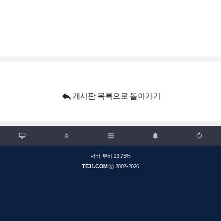

게시판 목록으로 돌아가기

apps



서버 부하 13.75%
TE31.COM
ⓒ 2002-2026