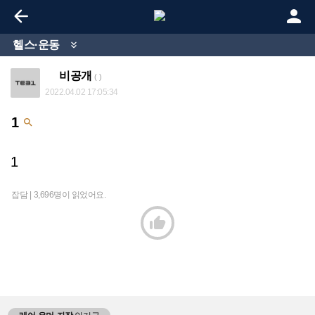


헬스·운동

비공개
( )
2022.04.02 17:05:34
1

1
잡담 |
3,696명이 읽었어요.
