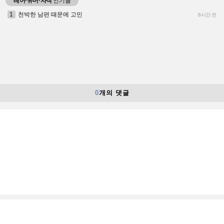
레어·유머·자작
인기글
1
천박한 남편 때문에 고민
8시간 전
0
개의 댓글