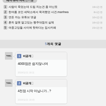
레어·유머·자작
인기글
1
사람이 죽었는데 드립 치는건 좀 아닌듯
19시간 전
2
한여름 코인 세탁소에서 목격했던 사건.manhwa
8시간 전
3
연돈 까는 유튜브 댓글
10시간 전
4
흔히 잘못 알고있는 행주대첩의 실체
16시간 전
5
여중고딩들 사이에 핫하다는 집사카페
23시간 전
5
개의 댓글
1
비공개

4000점은 쉽지않나여
2019/11/21
18:11
2
비공개

4천점 시작 아닙니가...?
2019/11/21
18:45