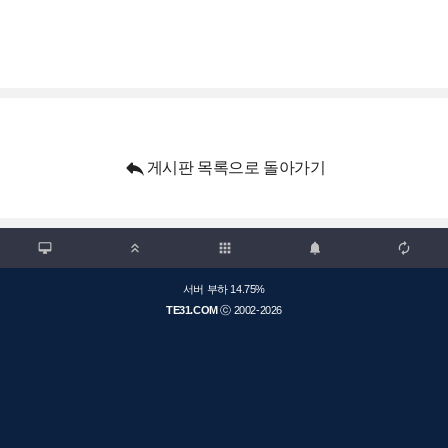

게시판 목록으로 돌아가기

apps



서버 부하 14.75%
TE31.COM
ⓒ 2002-2026