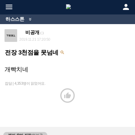


하스스톤

비공개
( )
2019.11.21 17:20:50
전장 3천점을 못넘네

개빡치네
잡담 |
4,353명이 읽었어요.
