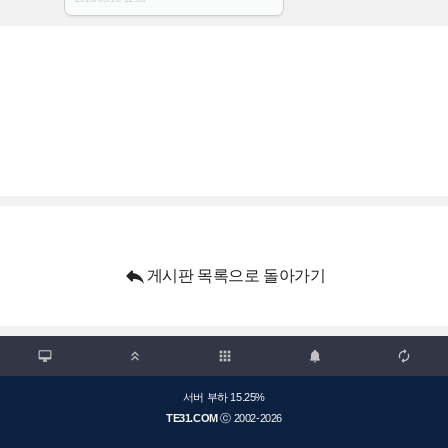

게시판 목록으로 돌아가기

apps



서버 부하 15.25%
TE31.COM
ⓒ 2002-2026