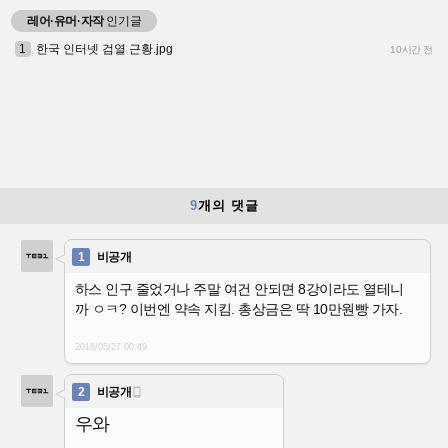
레어·유머·자작
인기글
1
한국 인터넷 검열 근황.jpg
10시간 전
9
개의 댓글
1
비공개
하스 인구 줄었거나 주말 여건 안되면 8강이라도 열테니
까 ㅇㅋ? 이번엔 약속 지킴. 총상금은 딱 10만원빵 가자.
2018/05/27
00:49
2
비공개

우와