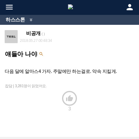


하스스톤

비공개
( )
2018.05.27 00:48:34
얘들아 나야

다음 달에 알마스4 가자. 주말에만 하는걸로. 약속 지킬게.
잡담 |
3,281명이 읽었어요.

3