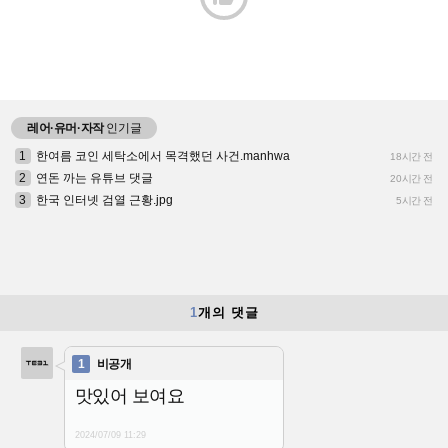
레어·유머·자작
인기글
1
한여름 코인 세탁소에서 목격했던 사건.manhwa
18시간 전
2
연돈 까는 유튜브 댓글
20시간 전
3
한국 인터넷 검열 근황.jpg
5시간 전
1
개의 댓글
1
비공개
맛있어 보여요
2024/07/09
11:29