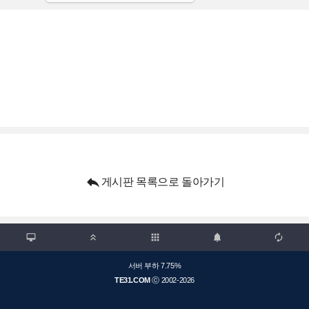

게시판 목록으로 돌아가기

apps



서버 부하 7.75%
TE31.COM
ⓒ 2002-2026