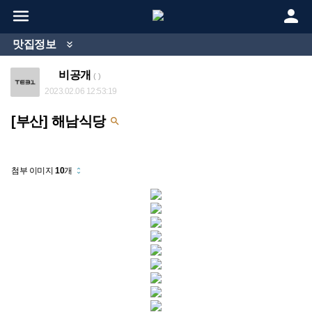


맛집정보

비공개
( )
2023.02.06 12:53:19
[부산] 해남식당

첨부 이미지
10
개
unfold_more