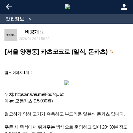


맛집정보

비공개
( )
2026.04.29 11:58:10
[서울 양평동] 카츠코코로 (일식, 돈카츠)

첨부 이미지
1
개
unfold_more
위치:
https://naver.me/Fbq7qU6z
메뉴: 모듬카츠 (15,000원)
절묘하게 익혀 고기가 촉촉하고 부드러운 일본식 돈카츠 입니다.
주문 시 즉석에서 튀겨주는 방식으로 운영하고 있어 20~30분 정도