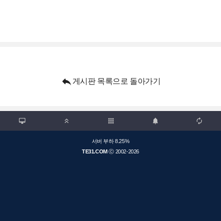

게시판 목록으로 돌아가기

apps



서버 부하 8.25%
TE31.COM
ⓒ 2002-2026