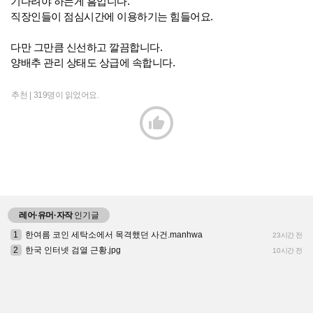
기다려야 하는게 흠입니다.
직장인들이 점심시간에 이용하기는 힘들어요.
다만 그만큼 신선하고 깔끔합니다.
양배추 관리 상태도 상급에 속합니다.
추천 |
319명이 읽었어요.

레어·유머·자작
인기글
1
한여름 코인 세탁소에서 목격했던 사건.manhwa
23시간 전
2
한국 인터넷 검열 근황.jpg
10시간 전