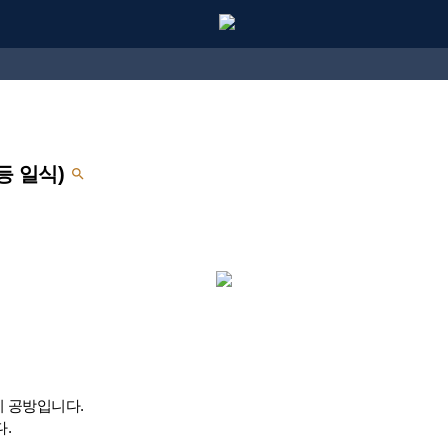
등 일식)

니 공방입니다.
다.