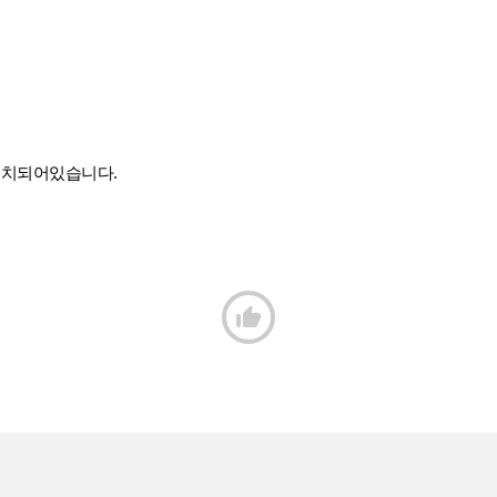
 비치되어있습니다.
