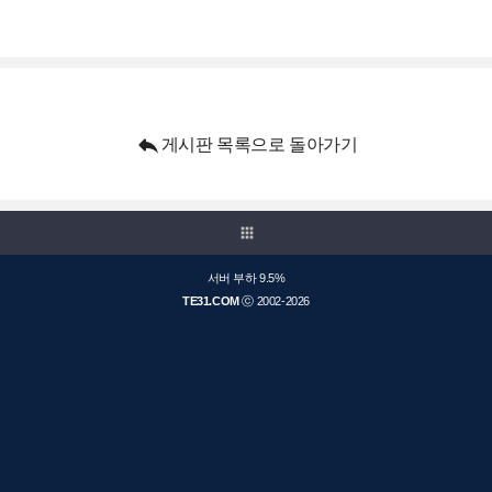

게시판 목록으로 돌아가기
apps
서버 부하 9.5%
TE31.COM
ⓒ 2002-2026