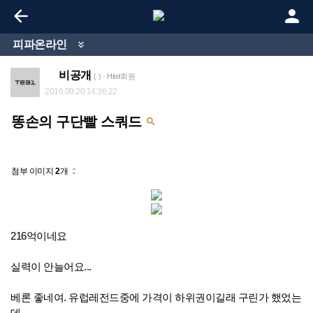


피파온라인

비공개
( ) · Hitel회원
2016.09.20 14:36:22
똥손의 구단빨 스쿼드

첨부 이미지
2
개
unfold_more
216억이네요
실력이 안늘어요...
베론 좋네여. 유럽레전드중에 가격이 하위권이길래 구린가 했었는
데...