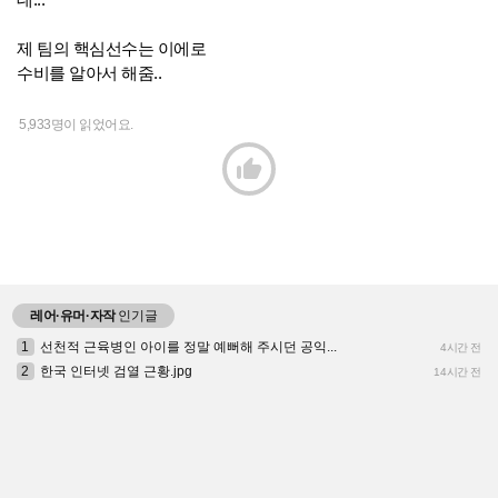
제 팀의 핵심선수는 이에로
수비를 알아서 해줌..
5,933명이 읽었어요.

레어·유머·자작
인기글
1
선천적 근육병인 아이를 정말 예뻐해 주시던 공익...
4시간 전
2
한국 인터넷 검열 근황.jpg
14시간 전