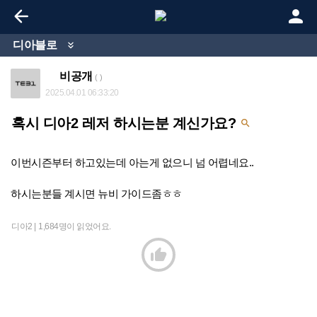


디아블로

비공개
( )
2025.04.01 06:33:20
혹시 디아2 레저 하시는분 계신가요?

이번시즌부터 하고있는데 아는게 없으니 넘 어렵네요..
하시는분들 계시면 뉴비 가이드좀ㅎㅎ
디아2 |
1,684명이 읽었어요.
