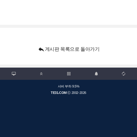

게시판 목록으로 돌아가기

apps



서버 부하 9.5%
TE31.COM
ⓒ 2002-2026