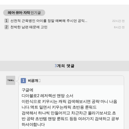
레어·유머·자작
인기글
1
선천적 근육병인 아이를 정말 예뻐해 주시던 공익...
22시간 전
2
천박한 남편 때문에 고민
6시간 전
3
개의 댓글
1
비공개

구글에
디아블로2 레저렉션 맨땅 소서
이런식으로 키우시는 캐릭 검색해보시면 공략 마니 나옵
니다.액트 밀면서 키우는캐릭 초반용 룬워드
검색해서 하나씩 만들어끼고 차근차근 올라가보셔요.초
반 공략 초반템 맨땅 룬워드 등등 여러가지 검색하고 공부
하셔야함니다