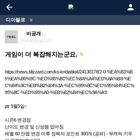


디아블로

비공개
( )
2024.08.30 16:12:07
게임이 더 복잡해지는군요.

https://news.blizzard.com/ko-kr/diablo4/24130178/2-0-%EA%B3%B
5%EA%B0%9C-%ED%85%8C%EC%8A%A4%ED%8A%B8-%E
C%84%9C%EB%B2%84%3A-%EC%95%8C%EC%95%84%EC%
95%BC-%ED%95%A0-%EB%82%B4%EC%9A%A9
ptr 9월5일~
시즌6 변경점
난이도 변경 및 신성템 없어짐
레벨 60 만렙 변경 이후 정복자 포인트 300개 (공유) - 부캐릭 키우