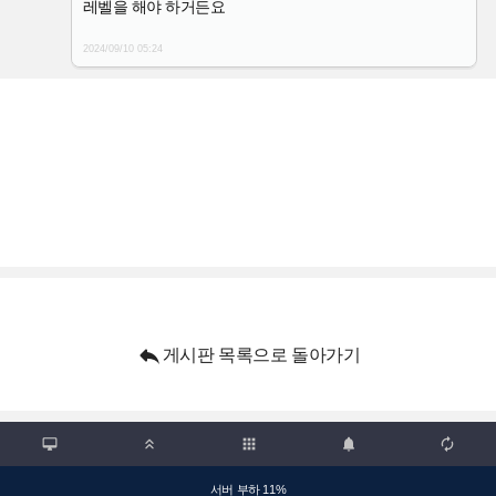
레벨을 해야 하거든요
2024/09/10
05:24

게시판 목록으로 돌아가기

apps



서버 부하 11%