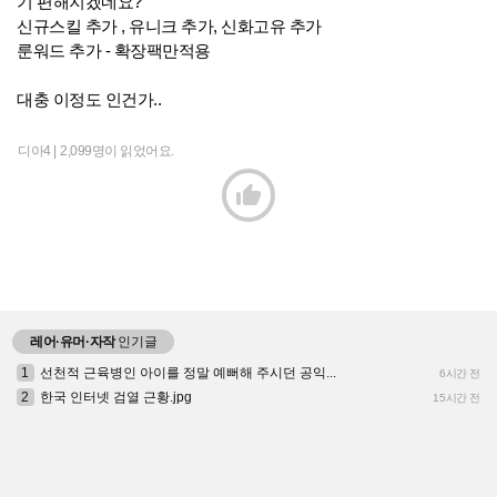
기 편해지겠네요?
신규스킬 추가 , 유니크 추가, 신화고유 추가
룬워드 추가 - 확장팩만적용
대충 이정도 인건가..
디아4 |
2,099명이 읽었어요.

레어·유머·자작
인기글
1
선천적 근육병인 아이를 정말 예뻐해 주시던 공익...
6시간 전
2
한국 인터넷 검열 근황.jpg
15시간 전