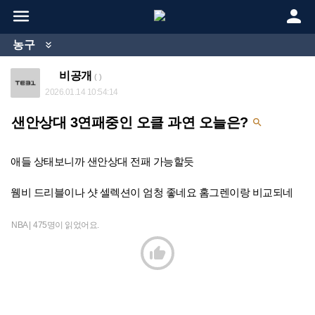


농구

비공개
( )
2026.01.14 10:54:14
샌안상대 3연패중인 오클 과연 오늘은?

애들 상태보니까 샌안상대 전패 가능할듯
웸비 드리블이나 샷 셀렉션이 엄청 좋네요 홈그렌이랑 비교되네
NBA |
475명이 읽었어요.
