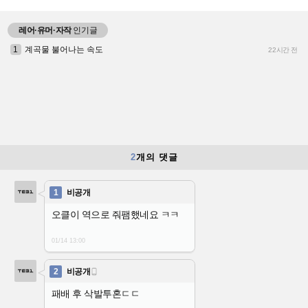
레어·유머·자작
인기글
1
계곡물 불어나는 속도
22시간 전
2
개의 댓글
1
비공개
오클이 역으로 줘팸했네요 ㅋㅋ
01/14 13:00
2
비공개

패배 후 삭발투혼ㄷㄷ