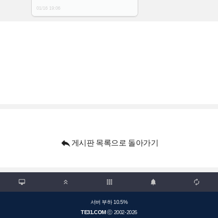
01/16 19:06

게시판 목록으로 돌아가기

apps



서버 부하 10.5%
TE31.COM
ⓒ 2002-2026