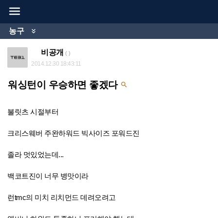

농구

비공개
( )
2014.12.30 18:43:11
워싱턴이 우승하면 좋겠다

불릿츠 시절부터
크리스웨버 주완하워드 빅사이즈 포워드진
졸라 멋있었는데...
백코트진이 너무 병맛이라
런tmc의 미치 리치먼드 데려오려고