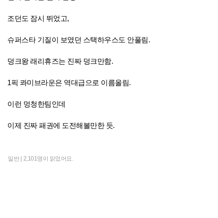
조던도 잠시 뛰었고,
슈퍼스타 기질이 보였던 스택하우스도 안풀림.
덩크왕 래리휴즈는 진짜 덩크만함.
1픽 콰미브라운은 역대급으로 이름올림.
이런 멍청한팀인데
이제 진짜 패권에 도전해볼만한 듯.
일반 |
2,101명이 읽었어요.