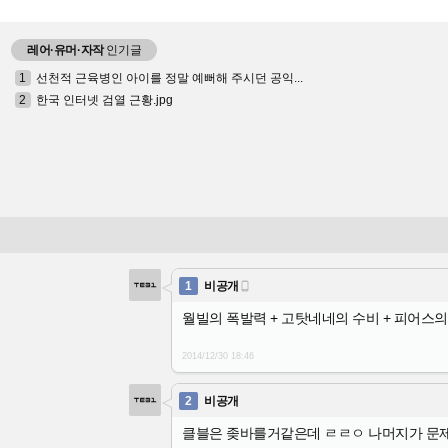
레어·유머·자작
인기글
1
선천적 근육병인 아이를 정말 예뻐해 주시던 공익...
2
한국 인터넷 검열 근황.jpg
1
비공개

월빌의 폭발력 + 고탓네네의 수비 + 피어스의
2014/12/30
18:46
2
비공개
클블은 좆바를거같은데 ㄹㄹㅇ 나머지가 문