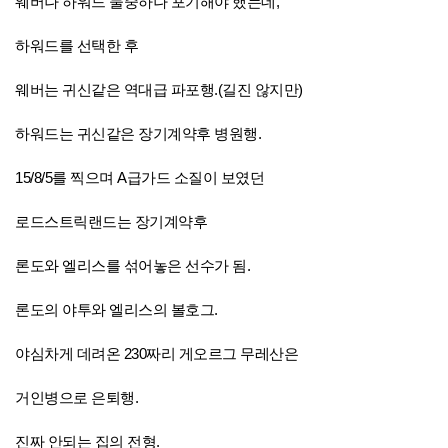
웨버나 하워드 둘중하나 포기해야 했는데,
하워드를 선택한 후
웨버는 귀신같은 역대급 파포행.(길진 않지만)
하워드는 귀신같은 장기계약후 병원행.
15/8/5를 찍으며 A급가드 소질이 보였던
로드스트릭랜드는 장기계약후
론도와 엘리스를 섞어놓은 선수가 됨.
론도의 야투와 엘리스의 볼호그.
야심차게 데려온 230짜리 게오르그 무레산은
거인병으로 은퇴행.
진짜 안되는 집의 전형.