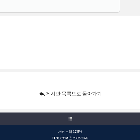

게시판 목록으로 돌아가기
apps
서버 부하 17.5%
TE31.COM
ⓒ 2002-2026