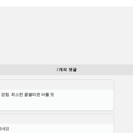
2
개의 댓글
 경험. 최소한 클블따윈 바를 듯
제네요