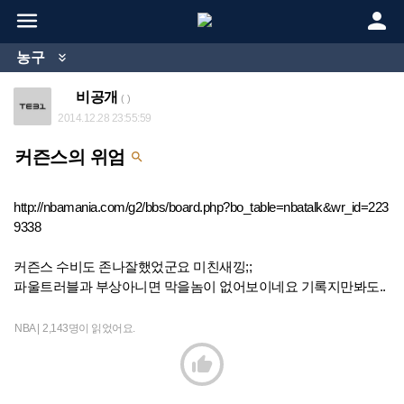


농구

비공개
( )
2014.12.28 23:55:59
커즌스의 위엄

http://nbamania.com/g2/bbs/board.php?bo_table=nbatalk&wr_id=223
9338
커즌스 수비도 존나잘했었군요 미친새낑;;
파울트러블과 부상아니면 막을놈이 없어보이네요 기록지만봐도..
NBA |
2,143명이 읽었어요.
