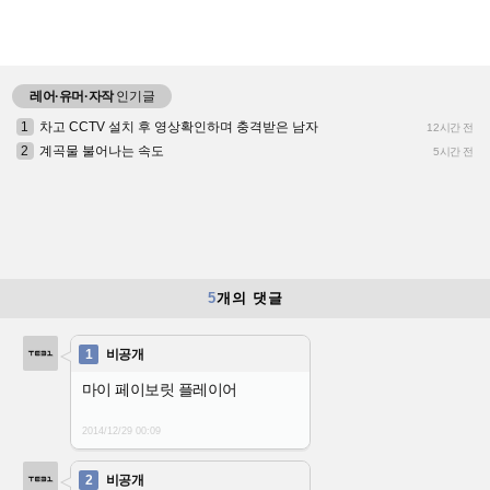
레어·유머·자작
인기글
1
차고 CCTV 설치 후 영상확인하며 충격받은 남자
12시간 전
2
계곡물 불어나는 속도
5시간 전
5
개의 댓글
1
비공개
마이 페이보릿 플레이어
2014/12/29
00:09
2
비공개