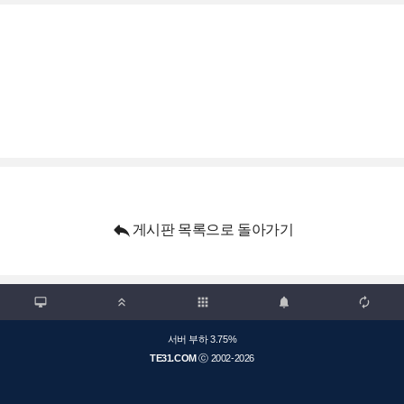

게시판 목록으로 돌아가기

apps



서버 부하 3.75%
TE31.COM
ⓒ 2002-2026