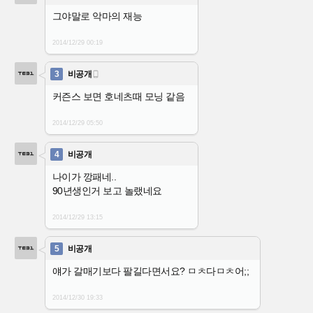
그야말로 악마의 재능
2014/12/29
00:19
3
비공개

커즌스 보면 호네츠때 모닝 같음
2014/12/29
05:50
4
비공개
나이가 깡패네..
90년생인거 보고 놀랬네요
2014/12/29
13:15
5
비공개
얘가 갈매기보다 팔길다면서요? ㅁㅊ다ㅁㅊ어;;
2014/12/30
19:33