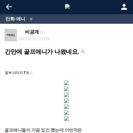


만화·애니

비공개
( )
2025.01.05 13:33:02
간만에 골프애니가 나왔네요.

첨부 이미지
7
개
unfold_more
골프애니들이 가끔 있긴 했는데 이번작은