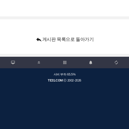

게시판 목록으로 돌아가기

apps



서버 부하 65.5%
TE31.COM
ⓒ 2002-2026