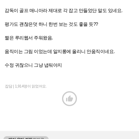
감독이 골프 매니아라 제대로 각 잡고 만들었단 말도 있네요.
평가도 괜찮은덧 하니 한번 보는 것도 좋을 듯??
짤은 루리웹서 주워왔음.
움직이는 그림 이었는데 알지롱에 올리니 안움직이네요.
수정 귀찮으니 그냥 냅둬야지
잡담 |
1,914명이 읽었어요.
