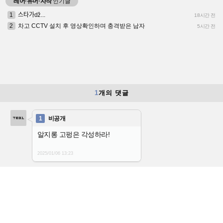
레어·유머·자작
인기글
1
스타가ǆ...
18시간 전
2
차고 CCTV 설치 후 영상확인하며 충격받은 남자
5시간 전
1
개의 댓글
1
비공개
알지롱 고펑은 각성하라!
2025/01/06
13:23