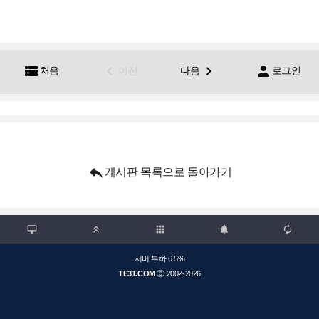




처음
이전
다음
로그인

게시판 목록으로 돌아가기

apps



서버 부하 6.5%
TE31.COM
ⓒ 2002-2026