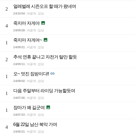
얼레벌레 시즌오프 할 때가 왔네여
2
24/10/04
비공개
잡담
|
|
죽지마 자게야

4
24/09/28
비공개
잡담
|
|
죽지마 자게여~

1
24/09/21
비공개
잡담
|
|
추석 연휴 끝나고 자전거 탈만 할듯
2
24/09/11
비공개
잡담
|
|
오~ 멋진 짐받이다!!

1
24/08/02
비공개
잡담
|
|
다음 주말부터 라이딩 가능할듯여
1
24/07/26
비공개
잡담
|
|
장마가 꽤 길군여

1
24/07/23
비공개
잡담
|
|
6월 22일 남산 북악 가여
4
24/06/21
비공개
잡담
|
|