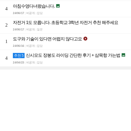
아침수영다녀왔습니다.

4
24/06/17
비공개
잡담
|
|
자전거 1도 모릅니다. 초등학교 3학년 자전거 추천 해주세요
2
24/06/17
비공개
질문
|
|
도구와 기술이 있다면 어렵지 않다고요

1
24/06/16
비공개
잡담
|
|
신시모도 장봉도 라이딩 간단한 후기 + 삼목항 가는법

추천 5
4
24/04/23
비공개
잡담
|
|