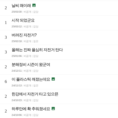
날씨 왜이래

2
25/03/30
비공개
잡담
|
|
시작 되었군요
1
25/03/12
비공개
잡담
|
|
버려진 자전거?
3
25/02/18
비공개
질문
|
|
올해는 진짜 욜심히 자전거 탄다
3
25/01/06
비공개
잡담
|
|
분해정비 시즌이 왔군여
2
24/12/11
비공개
잡담
|
|
이 플라스틱 깨졌는데요

6
24/11/13
비공개
질문
|
|
한강에서 자전거 타고 있으묜
2
24/10/23
비공개
잡담
|
|
하루만에 확 추워졌네요

2
24/10/06
비공개
잡담
|
|