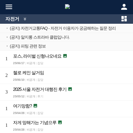



자전거

·
(공지) 자전거교통FAQ - 자전거 이용자가 궁금해하는 질문 정리
·
(공지) 알지롱 스트라바 클럽입니다.
·
(공지) 피팅 관련 정보
포스, 라이벌 신형나오네요

1
25/06/17
비공개
잡담
|
|
첼로 케인 살거임
2
25/06/10
비공개
잡담
|
|
2025 서울 자전거 대행진 후기

3
25/05/12
비공개
후기
|
|
여기망함?

1
25/04/28
비공개
잡담
|
|
자게 망해가는 기념으루

1
25/04/28
비공개
잡담
|
|