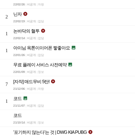
22/02/26
비공개
자랑
|
|
닌자

2
22/02/19
비공개
잡담
|
|
논바닥의 혈투

1
22/02/14
비공개
잡담
|
|
아이님 옥톤이이어폰 짷좋아요

1
22/01/26
비공개
잡담
|
|
무료 플레이 서비스 사전예약

22/01/09
비공개
정보
|
|
[자작] 매드무비 5탄!

7
21/12/06
비공개
자랑
|
|
코드

1
21/11/07
비공개
잡담
|
|
코드
21/10/14
비공개
정보
|
|
'포기하지 않는다'는 것 | DWG KIA PUBG
