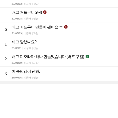
21/09/13
비공개
잡담
|
|
배그 매드무비 2탄!

21/08/28
비공개
잡담
|
|
배그 매드무비 만들어 봤어요 ㅎ

6
21/05/09
비공개
자랑
|
|
배그 망했나요?
1
21/02/11
비공개
잡담
|
|
배그 디오라마 하나 만들었습니다.(버프 구걸)

2
21/01/19
비공개
자랑
|
|
이 좆망겜이 진짜.
3
20/07/06
비공개
잡담
|
|