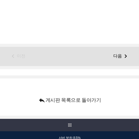


이전
다음

게시판 목록으로 돌아가기
apps
서버 부하 8.5%