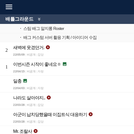

배틀그라운드

·
스팀 배그 알지롱 Roster
·
배그 커스텀 서버 활용 기획 / 아이디어 수집
새벽에 웃겼던거.

2
22/05/09
비공개
잡담
|
|
이번시즌 시작이 좋네요ㅎ

1
22/04/15
비공개
자랑
|
|
딜충

22/04/03
비공개
자랑
|
|
나라도 살아야지..

22/03/28
비공개
잡담
|
|
아군이 납치당했을때 이집트식 대응하기

22/03/28
비공개
잡담
|
|
Mr. 조랄사
