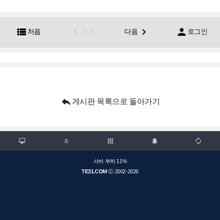




처음
이전
다음
로그인

게시판 목록으로 돌아가기

apps



서버 부하 11%
TE31.COM
ⓒ 2002-2026