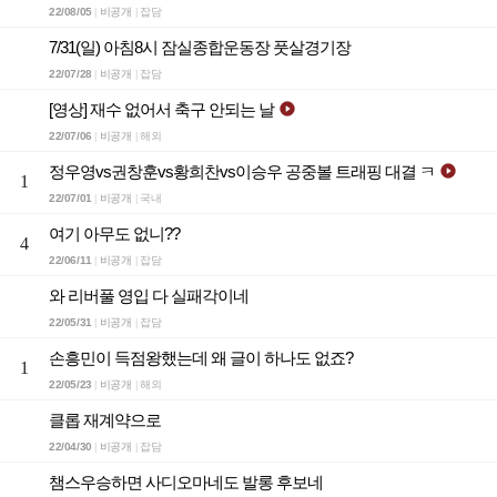
22/08/05
비공개
잡담
|
|
7/31(일) 아침8시 잠실종합운동장 풋살경기장
22/07/28
비공개
잡담
|
|
[영상] 재수 없어서 축구 안되는 날

22/07/06
비공개
해외
|
|
정우영vs권창훈vs황희찬vs이승우 공중볼 트래핑 대결 ㅋ

1
22/07/01
비공개
국내
|
|
여기 아무도 없니??
4
22/06/11
비공개
잡담
|
|
와 리버풀 영입 다 실패각이네
22/05/31
비공개
잡담
|
|
손흥민이 득점왕했는데 왜 글이 하나도 없죠?
1
22/05/23
비공개
해외
|
|
클롭 재계약으로
22/04/30
비공개
잡담
|
|
챔스우승하면 사디오마네도 발롱 후보네