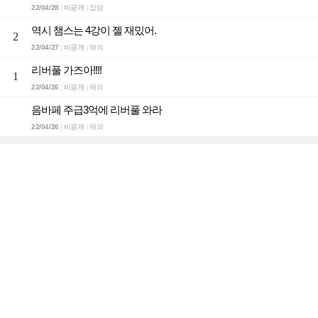
22/04/28
비공개
잡담
|
|
역시 챔스는 4강이 젤 재밌어.
2
22/04/27
비공개
해외
|
|
리버풀 가즈아!!!!
1
22/04/26
비공개
해외
|
|
음바페 주급3억에 리버풀 와라
22/04/26
비공개
해외
|
|