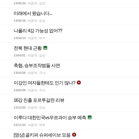
23/05/24
비공개
잡담
|
|
미래에서 왔습니다...
23/05/18
비공개
잡담
|
|
나폴리 4강 가능성 없어??
23/04/13
비공개
해외
|
|
전북 현대 근황

23/04/01
비공개
잡담
|
|
축협, 승부조작범들 사면
23/03/28
비공개
국내
|
|
이강인 여자들한테도 인기 많나?

23/02/09
비공개
국내
|
|
16강 진출 포르투갈전 리뷰
22/12/03
비공개
잡담
|
|
이루다 대한민국vs우르과이 승부 예측

22/11/23
비공개
예측
|
|
[영상] 골키퍼 슈퍼세이브 모음
