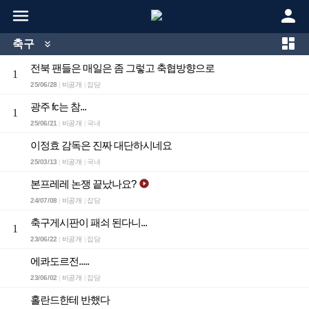



축구

전북 팬들은 매일은 좀 그렇고 축협방향으로
1
25/06/28
비공개
잡담
|
|
광주 fc는 참...
1
25/06/21
비공개
국내
|
|
이정효 감독은 진짜 대단하시네요
25/03/13
비공개
국내
|
|
본프레레 논쟁 끝났나요?

24/07/08
비공개
잡담
|
|
축구게시판이 패쇠 된다니...
1
23/06/22
비공개
잡담
|
|
에콰도르전.....
23/06/02
비공개
잡담
|
|
홀란드한테 반했다