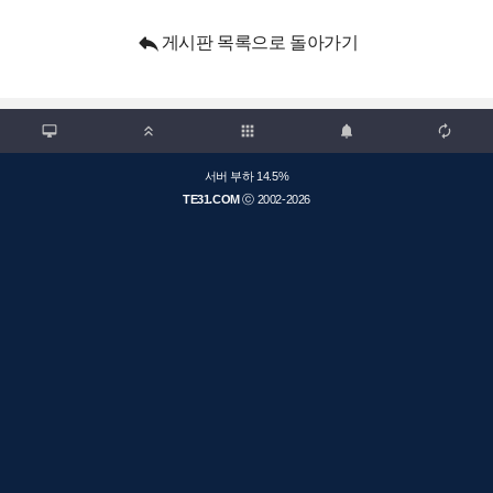

게시판 목록으로 돌아가기

apps



서버 부하 14.5%
TE31.COM
ⓒ 2002-2026