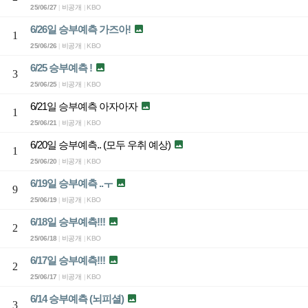
25/06/27
비공개
KBO
|
|
6/26일 승부예측 가즈아!

1
25/06/26
비공개
KBO
|
|
6/25 승부예측 !

3
25/06/25
비공개
KBO
|
|
6/21일 승부예측 아자아자

1
25/06/21
비공개
KBO
|
|
6/20일 승부예측.. (모두 우취 예상)

1
25/06/20
비공개
KBO
|
|
6/19일 승부예측 ..ㅜ

9
25/06/19
비공개
KBO
|
|
6/18일 승부예측!!!

2
25/06/18
비공개
KBO
|
|
6/17일 승부예측!!!

2
25/06/17
비공개
KBO
|
|
6/14 승부예측 (뇌피셜)

3