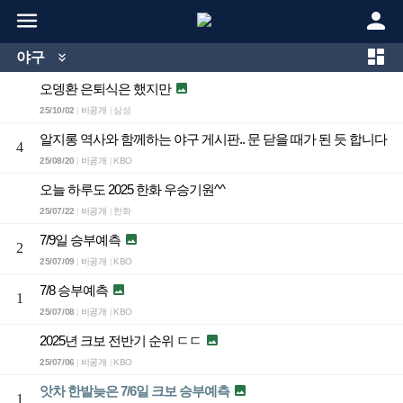



야구

오뎅환 은퇴식은 했지만

25/10/02
비공개
삼성
|
|
알지롱 역사와 함께하는 야구 게시판.. 문 닫을 때가 된 듯 합니다
4
25/08/20
비공개
KBO
|
|
오늘 하루도 2025 한화 우승기원^^
25/07/22
비공개
한화
|
|
7/9일 승부예측

2
25/07/09
비공개
KBO
|
|
7/8 승부예측

1
25/07/08
비공개
KBO
|
|
2025년 크보 전반기 순위 ㄷㄷ

25/07/06
비공개
KBO
|
|
앗차 한발늦은 7/6일 크보 승부예측

1