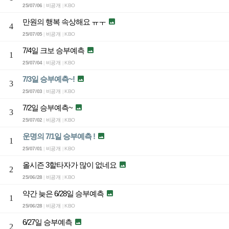
25/07/06
비공개
KBO
|
|
만원의 행복 속상해요 ㅠㅜ

4
25/07/05
비공개
KBO
|
|
7/4일 크보 승부예측

1
25/07/04
비공개
KBO
|
|
7/3일 승부예측~!

3
25/07/03
비공개
KBO
|
|
7/2일 승부예측~

3
25/07/02
비공개
KBO
|
|
운명의 7/1일 승부예측 !

1
25/07/01
비공개
KBO
|
|
올시즌 3할타자가 많이 없네요

2
25/06/28
비공개
KBO
|
|
약간 늦은 6/28일 승부예측

1
25/06/28
비공개
KBO
|
|
6/27일 승부예측

2