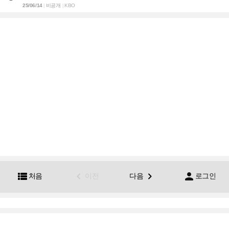
25/06/14
비공개
KBO
|
|




처음
이전
다음
로그인