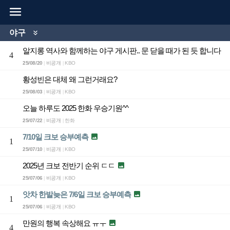

야구

알지롱 역사와 함께하는 야구 게시판.. 문 닫을 때가 된 듯 합니다
4
25/08/20
비공개
KBO
|
|
황성빈은 대체 왜 그런거래요?
25/08/03
비공개
KBO
|
|
오늘 하루도 2025 한화 우승기원^^
25/07/22
비공개
한화
|
|
7/10일 크보 승부예측

1
25/07/10
비공개
KBO
|
|
2025년 크보 전반기 순위 ㄷㄷ

25/07/06
비공개
KBO
|
|
앗차 한발늦은 7/6일 크보 승부예측

1
25/07/06
비공개
KBO
|
|
만원의 행복 속상해요 ㅠㅜ

4