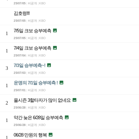
25/07/05
비공개
KBO
|
|
김호령!!!
25/07/05
비공개
KBO
|
|
7/5일 크보 승부예측

1
25/07/05
비공개
KBO
|
|
7/4일 크보 승부예측

1
25/07/04
비공개
KBO
|
|
7/3일 승부예측~!

3
25/07/03
비공개
KBO
|
|
운명의 7/1일 승부예측 !

1
25/07/01
비공개
KBO
|
|
올시즌 3할타자가 많이 없네요

2
25/06/28
비공개
KBO
|
|
약간 늦은 6/28일 승부예측

1
25/06/28
비공개
KBO
|
|
06/28 만원의 행복

1