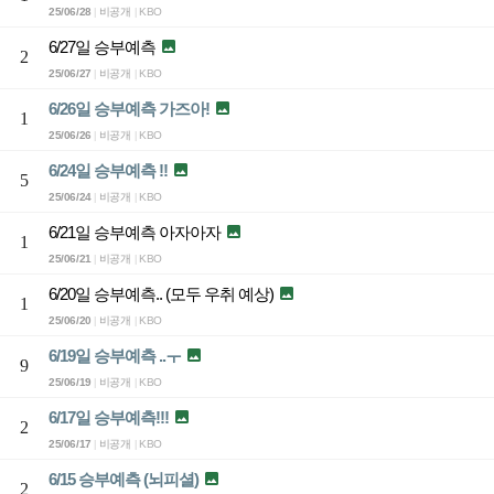
25/06/28
비공개
KBO
|
|
6/27일 승부예측

2
25/06/27
비공개
KBO
|
|
6/26일 승부예측 가즈아!

1
25/06/26
비공개
KBO
|
|
6/24일 승부예측 !!

5
25/06/24
비공개
KBO
|
|
6/21일 승부예측 아자아자

1
25/06/21
비공개
KBO
|
|
6/20일 승부예측.. (모두 우취 예상)

1
25/06/20
비공개
KBO
|
|
6/19일 승부예측 ..ㅜ

9
25/06/19
비공개
KBO
|
|
6/17일 승부예측!!!

2
25/06/17
비공개
KBO
|
|
6/15 승부예측 (뇌피셜)

2