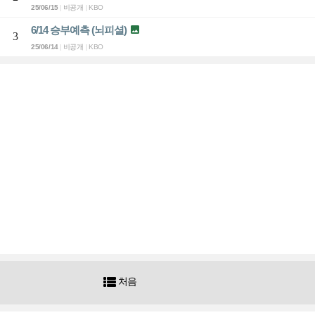
25/06/15
비공개
KBO
|
|
6/14 승부예측 (뇌피셜)

3
25/06/14
비공개
KBO
|
|

처음