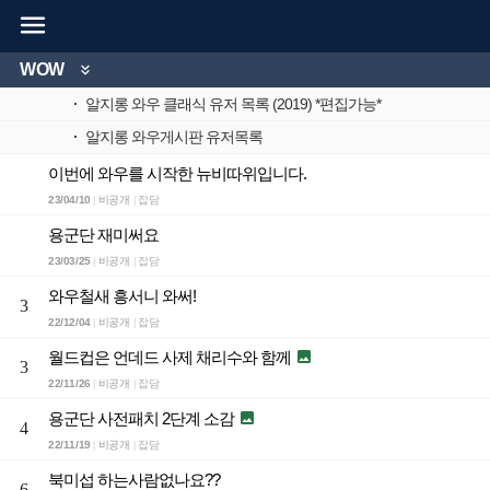

WOW

·
알지롱 와우 클래식 유저 목록 (2019) *편집가능*
·
알지롱 와우게시판 유저목록
이번에 와우를 시작한 뉴비따위입니다.
23/04/10
비공개
잡담
|
|
용군단 재미써요
23/03/25
비공개
잡담
|
|
와우철새 흥서니 와써!
3
22/12/04
비공개
잡담
|
|
월드컵은 언데드 사제 채리수와 함께

3
22/11/26
비공개
잡담
|
|
용군단 사전패치 2단계 소감

4
22/11/19
비공개
잡담
|
|
북미섭 하는사람없나요??
6