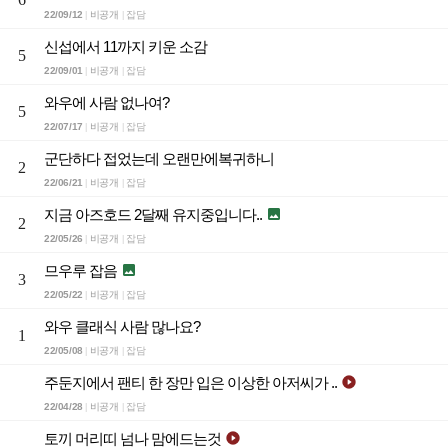
22/09/12
비공개
잡담
|
|
신섭에서 11까지 키운 소감
5
22/09/01
비공개
잡담
|
|
와우에 사람 없나여?
5
22/07/17
비공개
잡담
|
|
군단하다 접었는데 오랜만에복귀하니
2
22/06/21
비공개
잡담
|
|
지금 아즈호드 2달째 유지중입니다..

2
22/05/26
비공개
잡담
|
|
므우루 잡음

3
22/05/22
비공개
잡담
|
|
와우 클래식 사람 많나요?
1
22/05/08
비공개
잡담
|
|
주둔지에서 팬티 한 장만 입은 이상한 아저씨가 ..

22/04/28
비공개
잡담
|
|
토끼 머리띠 넘나 맘에드는것
