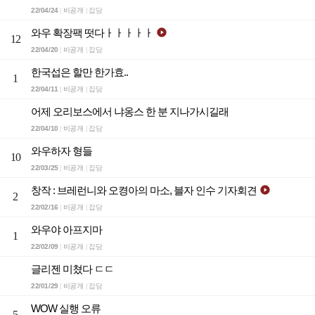
22/04/24
비공개
잡담
|
|
와우 확장팩 떳다ㅏㅏㅏㅏㅏ

12
22/04/20
비공개
잡담
|
|
한국섭은 할만 한가효..
1
22/04/11
비공개
잡담
|
|
어제 오리보스에서 냐옹스 한 분 지나가시길래
22/04/10
비공개
잡담
|
|
와우하자 형들
10
22/03/25
비공개
잡담
|
|
창작 : 브레런니와 오켱아의 마소, 블자 인수 기자회견

2
22/02/16
비공개
잡담
|
|
와우야 아프지마
1
22/02/09
비공개
잡담
|
|
글리젠 미쳤다 ㄷㄷ
22/01/29
비공개
잡담
|
|
WOW 실행 오류
5