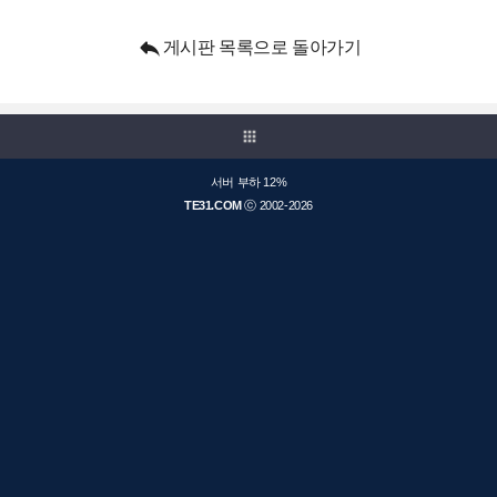

게시판 목록으로 돌아가기
apps
서버 부하 12%
TE31.COM
ⓒ 2002-2026