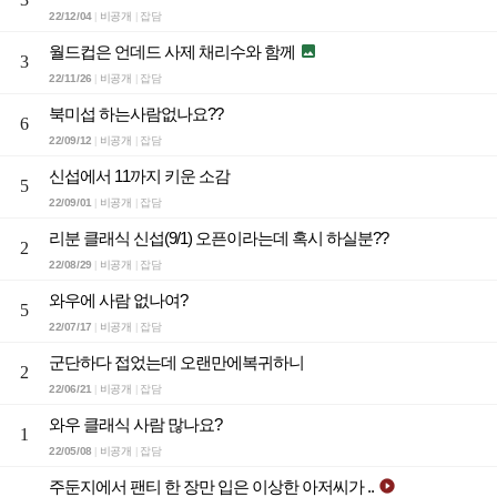
22/12/04
비공개
잡담
|
|
월드컵은 언데드 사제 채리수와 함께

3
22/11/26
비공개
잡담
|
|
북미섭 하는사람없나요??
6
22/09/12
비공개
잡담
|
|
신섭에서 11까지 키운 소감
5
22/09/01
비공개
잡담
|
|
리분 클래식 신섭(9/1) 오픈이라는데 혹시 하실분??
2
22/08/29
비공개
잡담
|
|
와우에 사람 없나여?
5
22/07/17
비공개
잡담
|
|
군단하다 접었는데 오랜만에복귀하니
2
22/06/21
비공개
잡담
|
|
와우 클래식 사람 많나요?
1
22/05/08
비공개
잡담
|
|
주둔지에서 팬티 한 장만 입은 이상한 아저씨가 ..
