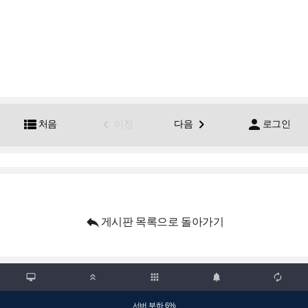




처음
이전
다음
로그인

게시판 목록으로 돌아가기

apps



서버 부하 6%