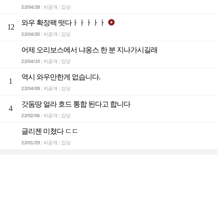
22/04/28
비공개
잡담
|
|
와우 확장팩 떳다ㅏㅏㅏㅏㅏ

12
22/04/20
비공개
잡담
|
|
어제 오리보스에서 냐옹스 한 분 지나가시길래
22/04/10
비공개
잡담
|
|
역시 와우만한게 없습니다.
1
22/04/09
비공개
잡담
|
|
갓둠땅 얼라 호드 통합 된다고 합니다
4
22/02/06
비공개
잡담
|
|
글리젠 미쳤다 ㄷㄷ
22/01/29
비공개
잡담
|
|