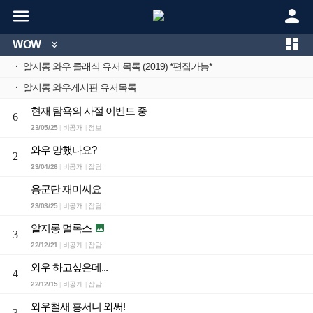



WOW

·
알지롱 와우 클래식 유저 목록 (2019) *편집가능*
·
알지롱 와우게시판 유저목록
현재 탐욕의 사절 이벤트 중
6
23/05/25
비공개
정보
|
|
와우 망했나요?
2
23/04/26
비공개
잡담
|
|
용군단 재미써요
23/03/25
비공개
잡담
|
|
알지롱 멀록스

3
22/12/21
비공개
잡담
|
|
와우 하고싶은데...
4
22/12/15
비공개
잡담
|
|
와우철새 흥서니 와써!
3