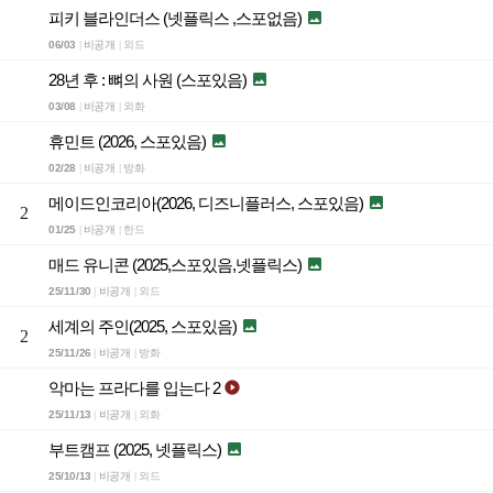
피키 블라인더스 (넷플릭스 ,스포없음)

06/03
비공개
외드
|
|
28년 후 : 뼈의 사원 (스포있음)

03/08
비공개
외화
|
|
휴민트 (2026, 스포있음)

02/28
비공개
방화
|
|
메이드인코리아(2026, 디즈니플러스, 스포있음)

2
01/25
비공개
한드
|
|
매드 유니콘 (2025,스포있음,넷플릭스)

25/11/30
비공개
외드
|
|
세계의 주인(2025, 스포있음)

2
25/11/26
비공개
방화
|
|
악마는 프라다를 입는다 2

25/11/13
비공개
외화
|
|
부트캠프 (2025, 넷플릭스)

25/10/13
비공개
외드
|
|