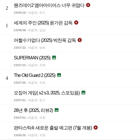
웬즈데이2 엠마마이어스 너무 귀엽다

2
25/09/18
비공개
외드
|
|
세계의 주인 (2025) 윤가은 감독

1
25/08/08
비공개
잡담
|
|
어쩔수가없다 (2025) 박찬욱 감독

25/07/22
비공개
방화
|
|
SUPERMAN (2025)

25/07/10
비공개
외화
|
|
The Old Guard 2 (2025)

4
25/07/06
비공개
외화
|
|
오징어 게임( s2 s3, 2025, 스포있음)

25/07/01
비공개
한드
|
|
28년 후 (2025, 리뷰2)

25/07/01
비공개
외화
|
|
판타스틱4: 새로운 출발 예고편 (7월 개봉)

25/06/26
비공개
외화
|
|