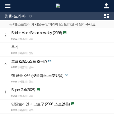



영화·드라마

·
[공지] 스포일러 게시물은 말머리에 [스포]라고 꼭 달아주세요.
Spider-Man : Brand new day (2026)

2
08/02
비공개
외화
|
|
후기
07/29
비공개
잡담
|
|
호프 (2026 ,스포 조금?)

3
07/17
비공개
방화
|
|
맨 끝줄 소년 (넷플릭스 ,스포있음)

07/16
비공개
한드
|
|
Super Girl (2026)

1
06/28
비공개
외화
|
|
만달로리안과 그로구 (2026 ,스포없음)

06/03
비공개
외화
|
|