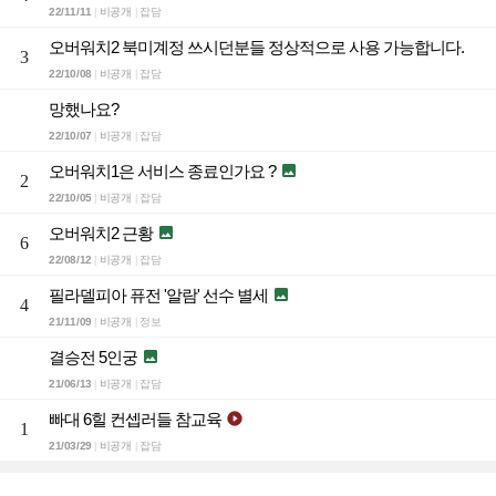
22/11/11
비공개
잡담
|
|
오버워치2 북미계정 쓰시던분들 정상적으로 사용 가능합니다.
3
22/10/08
비공개
잡담
|
|
망했나요?
22/10/07
비공개
잡담
|
|
오버워치1은 서비스 종료인가요 ?

2
22/10/05
비공개
잡담
|
|
오버워치2 근황

6
22/08/12
비공개
잡담
|
|
필라델피아 퓨전 '알람' 선수 별세

4
21/11/09
비공개
정보
|
|
결승전 5인궁

21/06/13
비공개
잡담
|
|
빠대 6힐 컨셉러들 참교육

1
21/03/29
비공개
잡담
|
|