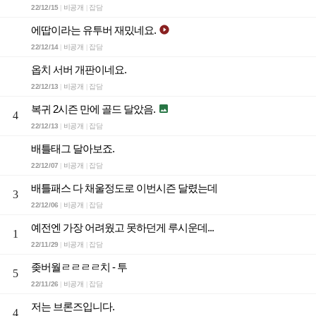
22/12/15
비공개
잡담
|
|
에땁이라는 유투버 재밌네요.

22/12/14
비공개
잡담
|
|
옵치 서버 개판이네요.
22/12/13
비공개
잡담
|
|
복귀 2시즌 만에 골드 달았음.

4
22/12/13
비공개
잡담
|
|
배틀태그 달아보죠.
22/12/07
비공개
잡담
|
|
배틀패스 다 채울정도로 이번시즌 달렸는데
3
22/12/06
비공개
잡담
|
|
예전엔 가장 어려웠고 못하던게 루시운데...
1
22/11/29
비공개
잡담
|
|
좆버월ㄹㄹㄹㄹ치 - 투
5
22/11/26
비공개
잡담
|
|
저는 브론즈입니다.
4