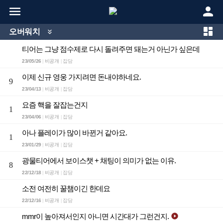



오버워치

티어는 그냥 점수제로 다시 돌려주면 돼는거 아닌가 싶은데
23/05/26
비공개
잡담
|
|
이제 신규 영웅 가지려면 돈내야하네요.
9
23/04/13
비공개
잡담
|
|
요즘 핵을 잘잡는건지
1
23/04/06
비공개
잡담
|
|
아나 플레이가 많이 바뀐거 같아요.
1
23/01/29
비공개
잡담
|
|
광물티어에서 보이스챗 + 채팅이 의미가 없는 이유.
8
22/12/18
비공개
잡담
|
|
소전 여전히 꿀챔이긴 한데요
22/12/16
비공개
잡담
|
|
mmr이 높아져서인지 아니면 시간대가 그런건지.
