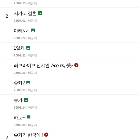
25/07/15
비공개
|
시카코 결혼

2
25/07/01
비공개
|
아리샤~

25/06/22
비공개
|
1일차

25/06/21
비공개
|
러브라이브 선샤인, Aqours, -完-

25/06/20
비공개
|
슈카2

25/06/14
비공개
|
슈카

25/06/14
비공개
|
하토~

25/06/09
비공개
|
슈카가 한국에 !

2