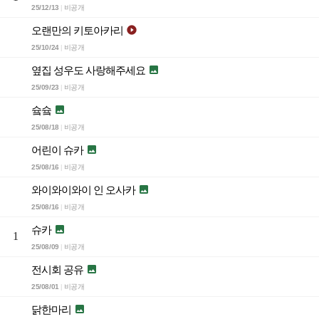
25/12/13
비공개
|
오랜만의 키토아카리

25/10/24
비공개
|
옆집 성우도 사랑해주세요

25/09/23
비공개
|
슠슠

25/08/18
비공개
|
어린이 슈카

25/08/16
비공개
|
와이와이와이 인 오사카

25/08/16
비공개
|
슈카

1
25/08/09
비공개
|
전시회 공유

25/08/01
비공개
|
닭한마리
