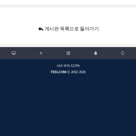

게시판 목록으로 돌아가기

apps



서버 부하 12.5%
TE31.COM
ⓒ 2002-2026