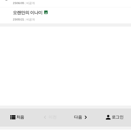
25/06/05
비공개
|
오랜만의 이나미

25/05/21
비공개
|




처음
이전
다음
로그인