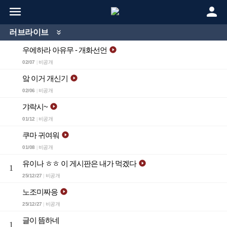


러브라이브

우에하라 아유무 - 개화선언

02/07
비공개
|
앜 이거 개신기

02/06
비공개
|
갸락시~

01/12
비공개
|
쿠마 귀여워

01/08
비공개
|
유이나 ㅎㅎ 이 게시판은 내가 먹겠다

1
25/12/27
비공개
|
노조미짜응

25/12/27
비공개
|
글이 뜸하네
1