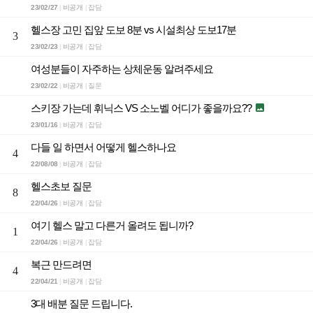
23/02/27
비공개
잡담
|
|
헬스장 고민 집앞 도보 8분 vs 시설최상 도보17분
3
23/02/23
비공개
잡담
|
|
여성분들이 자주하는 상체운동 알려주세요
23/02/22
비공개
질문
|
|
스키장 가는데 휘닉스 VS 소노벨 어디가 좋을까요??

23/01/16
비공개
잡담
|
|
다들 일 하면서 어떻게 헬스하나요
4
22/08/08
비공개
잡담
|
|
헬스초보 질문
8
22/04/26
비공개
잡담
|
|
여기 헬스 말고 다른거 올려도 됩니까?
1
22/04/26
비공개
잡담
|
|
복근 만드려면
4
22/04/21
비공개
잡담
|
|
3대 배분 질문 드립니다.