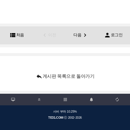




처음
이전
다음
로그인

게시판 목록으로 돌아가기

apps



서버 부하 10.25%
TE31.COM
ⓒ 2002-2026