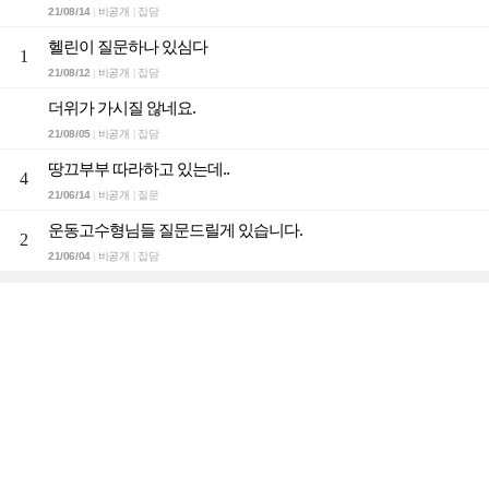
21/08/14
비공개
잡담
|
|
헬린이 질문하나 있심다
1
21/08/12
비공개
잡담
|
|
더위가 가시질 않네요.
21/08/05
비공개
잡담
|
|
땅끄부부 따라하고 있는데..
4
21/06/14
비공개
질문
|
|
운동고수형님들 질문드릴게 있습니다.
2
21/06/04
비공개
잡담
|
|