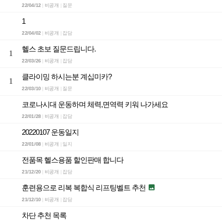
22/04/12
비공개
질문
|
|
1
22/04/02
비공개
잡담
|
|
헬스 초보 질문드립니다.
1
22/03/26
비공개
잡담
|
|
클라이밍 하시는분 계십미카?
1
22/03/10
비공개
질문
|
|
코로나시대 운동하며 체력,면역력 키워 나가세요
22/01/28
비공개
잡담
|
|
20220107 운동일지
22/01/08
비공개
일지
|
|
전품목 헬스용품 할인판매 합니다
21/12/20
비공개
잡담
|
|
훈련용으로 리복 복합식 리프팅벨트 추천

21/12/10
비공개
잡담
|
|
차단 추천 목록