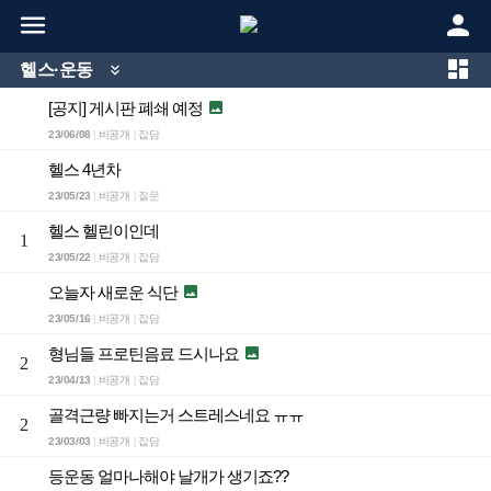



헬스·운동

[공지] 게시판 폐쇄 예정

23/06/08
비공개
잡담
|
|
헬스 4년차
23/05/23
비공개
질문
|
|
헬스 헬린이인데
1
23/05/22
비공개
잡담
|
|
오늘자 새로운 식단

23/05/16
비공개
잡담
|
|
형님들 프로틴음료 드시나요

2
23/04/13
비공개
잡담
|
|
골격근량 빠지는거 스트레스네요 ㅠㅠ
2
23/03/03
비공개
잡담
|
|
등운동 얼마나해야 날개가 생기죠??