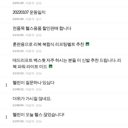
22/01/28
비공개
잡담
|
|
20220107 운동일지
22/01/08
비공개
일지
|
|
전품목 헬스용품 할인판매 합니다
21/12/20
비공개
잡담
|
|
훈련용으로 리복 복합식 리프팅벨트 추천

21/12/10
비공개
잡담
|
|
데드리프트 백스퀏 자주 하시는 분들 이 신발 추천 드립니다. 리
복 파워 라이트 미드

21/12/10
비공개
잡담
|
|
헬린이 질문하나 있심다
1
21/08/12
비공개
잡담
|
|
더위가 가시질 않네요.
21/08/05
비공개
잡담
|
|
헬린이 오늘 헬스 끊었습니다!
1
21/07/24
비공개
잡담
|
|