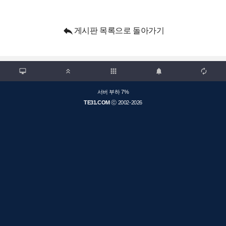

게시판 목록으로 돌아가기

apps



서버 부하 7%
TE31.COM
ⓒ 2002-2026