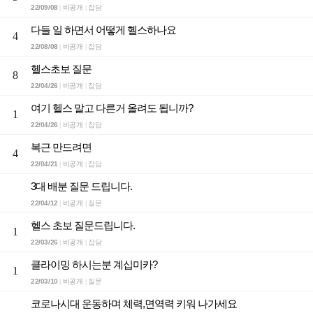
22/09/08
비공개
잡담
|
|
다들 일 하면서 어떻게 헬스하나요
4
22/08/08
비공개
잡담
|
|
헬스초보 질문
8
22/04/26
비공개
잡담
|
|
여기 헬스 말고 다른거 올려도 됩니까?
1
22/04/26
비공개
잡담
|
|
복근 만드려면
4
22/04/21
비공개
잡담
|
|
3대 배분 질문 드립니다.
22/04/12
비공개
질문
|
|
헬스 초보 질문드립니다.
1
22/03/26
비공개
잡담
|
|
클라이밍 하시는분 계십미카?
1
22/03/10
비공개
질문
|
|
코로나시대 운동하며 체력,면역력 키워 나가세요