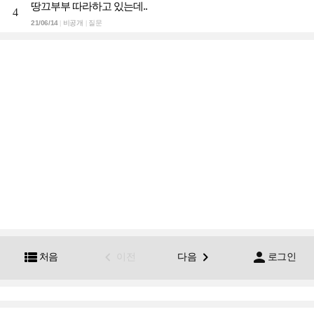
땅끄부부 따라하고 있는데..
4
21/06/14
비공개
질문
|
|




처음
이전
다음
로그인