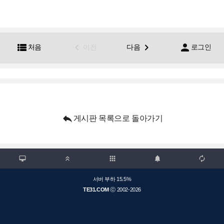




처음
이전
다음
로그인

게시판 목록으로 돌아가기

apps



서버 부하 15.5%
TE31.COM
ⓒ 2002-2026