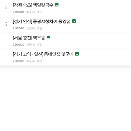
[강원 속초] 백일칼국수

2
25/08/05
비공개
추천
|
|
[경기 안산] 풍광쟈창차이 중앙점

2
25/07/02
비공개
추천
|
|
[서울 광진] 백무동

25/06/30
비공개
추천
|
|
[경기 고양 - 일산] 동네맛집 몇군데

25/06/20
비공개
추천
|
|