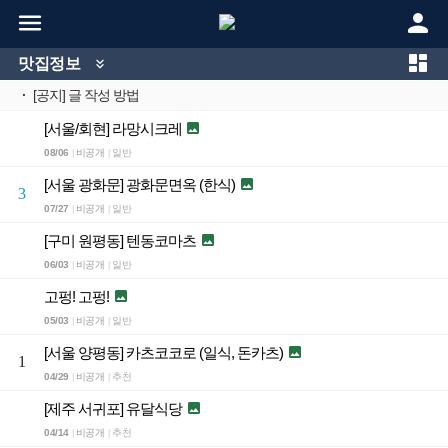



맛집정보

·
[공지] 글 작성 방법
[서울/회현] 라망시크레

08/06
비공개
일반
|
|
[서울 광화문] 광화문면옥 (한식)

3
07/27
비공개
일반
|
|
[구미 원평동] 텐동코마츠

06/03
비공개
일반
|
|
고펑! 고펑!

05/03
비공개
일반
|
|
[서울 양평동] 카츠코코로 (일식, 돈카츠)

1
04/29
비공개
추천
|
|
[제주 서귀포] 유달식당

04/14
비공개
추천
|
|