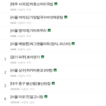
[제주 서귀포] 하효소머리국밥

04/14
비공개
추천
|
|
[서울 여의도] 가양칼국수버섯매운탕

04/14
비공개
추천
|
|
[서울 명지대] 가타쯔무리

04/08
비공개
추천
|
|
[서울 해방촌] 에그앤플라워 (양식, 파스타)

04/06
비공개
정보
|
|
[경기 파주] 초마면가

1
03/14
비공개
추천
|
|
[서울 상수] 하카타분코 (라멘)

2
02/26
비공개
추천
|
|
[대구 중구 봉산동] 봉산반점

2
25/12/31
비공개
추천
|
|
[서울 마포구] 알고니탕

6
25/12/21
비공개
일반
|
|