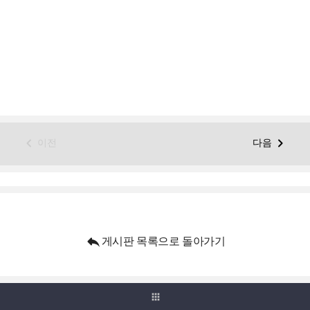


이전
다음

게시판 목록으로 돌아가기
apps