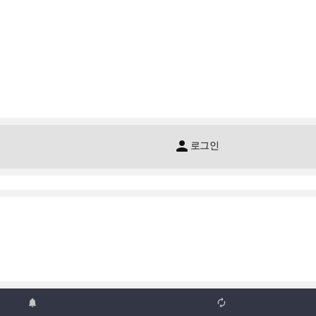

로그인

