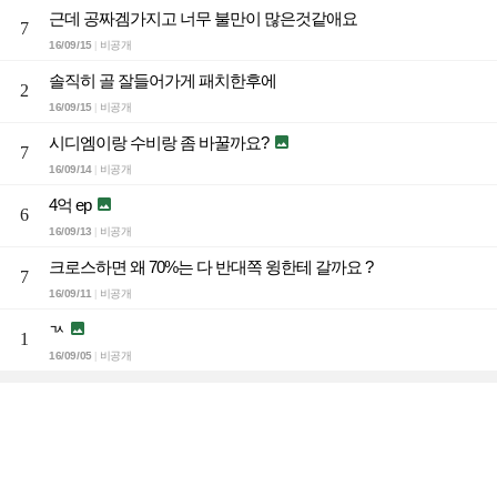
근데 공짜겜가지고 너무 불만이 많은것같애요
7
16/09/15
비공개
|
솔직히 골 잘들어가게 패치한후에
2
16/09/15
비공개
|
시디엠이랑 수비랑 좀 바꿀까요?

7
16/09/14
비공개
|
4억 ep

6
16/09/13
비공개
|
크로스하면 왜 70%는 다 반대쪽 윙한테 갈까요 ?
7
16/09/11
비공개
|
ㄳ

1
16/09/05
비공개
|