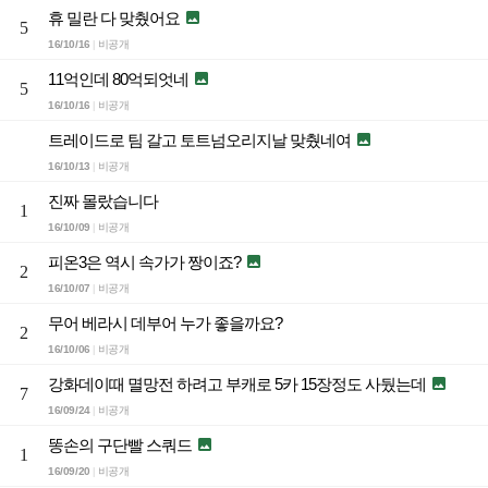
휴 밀란 다 맞췄어요

5
16/10/16
비공개
|
11억인데 80억되엇네

5
16/10/16
비공개
|
트레이드로 팀 갈고 토트넘오리지날 맞췄네여

16/10/13
비공개
|
진짜 몰랐습니다
1
16/10/09
비공개
|
피온3은 역시 속가가 짱이죠?

2
16/10/07
비공개
|
무어 베라시 데부어 누가 좋을까요?
2
16/10/06
비공개
|
강화데이때 멸망전 하려고 부캐로 5카 15장정도 사뒀는데

7
16/09/24
비공개
|
똥손의 구단빨 스쿼드

1
16/09/20
비공개
|