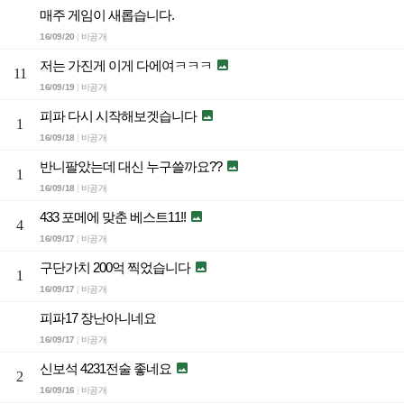
매주 게임이 새롭습니다.
16/09/20
비공개
|
저는 가진게 이게 다에여ㅋㅋㅋ

11
16/09/19
비공개
|
피파 다시 시작해보겟습니다

1
16/09/18
비공개
|
반니팔았는데 대신 누구쓸까요??

1
16/09/18
비공개
|
433 포메에 맞춘 베스트11!!

4
16/09/17
비공개
|
구단가치 200억 찍었습니다

1
16/09/17
비공개
|
피파17 장난아니네요
16/09/17
비공개
|
신보석 4231전술 좋네요

2
16/09/16
비공개
|