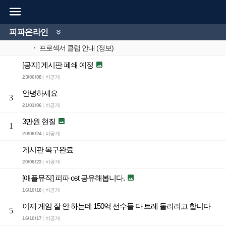

피파온라인

·
프로섹서 클럽 안내 (정보)
[공지] 게시판 폐쇄 예정

23/06/08
비공개
|
안녕하세요
3
21/01/06
비공개
|
3만원 현질

1
20/06/24
비공개
|
게시판 복구완료
20/06/23
비공개
|
[애플뮤직] 피파 ost 공유해봅니다.

16/10/18
비공개
|
이제 게임 잘 안 하는데 150억 선수들 다 트레 돌리려고 합니다
5
16/10/17
비공개
|