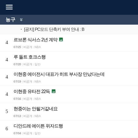

농구

·
[공지] PC모드 단축키 부여 안내 : B
르브론 식서스 2년 계약

4
07/25
비공개
NBA
|
|
루 돌트 호크스행
4
07/20
비공개
일반
|
|
이현중 에이전시 대표가 히트 부사장 만났다는데
4
07/19
비공개
NBA
|
|
이현중 유타전 22득

4
07/16
비공개
NBA
|
|
현중이는 안될거같네요
5
07/13
비공개
NBA
|
|
디안드레 에이튼 위자드행
6
07/04
비공개
일반
|
|