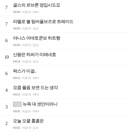
골스의 르브론 영입시도요
7
06/30
비공개
NBA
|
|
라멜로 볼 팀버울브즈로 트레이드
7
06/25
비공개
일반
|
|
야니스 아데토쿤보 히트행
6
06/23
비공개
일반
|
|
산왕은 하퍼가 미래네효
10
06/14
비공개
일반
|
|
팍스가 이걸..
6
06/11
비공개
NBA
|
|
요즘 플옵 보면 드는 생각
4
06/11
비공개
NBA
|
|
뉴욕 대 샌안이라니
마감
3
05/31
비공개
NBA
|
|
오늘 오클 홈콜은
2
05/21
비공개
일반
|
|