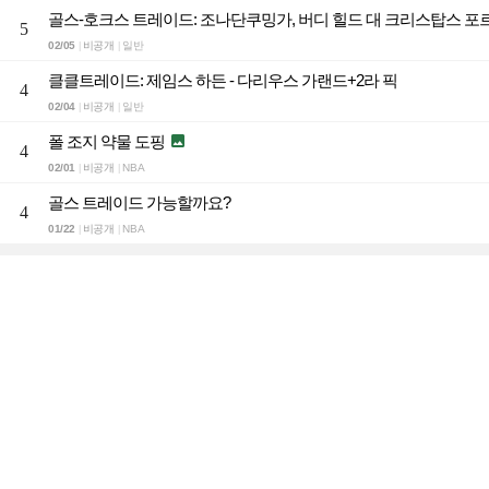
골스-호크스 트레이드: 조나단쿠밍가, 버디 힐드 대 크리스탑스 
5
02/05
비공개
일반
|
|
클클트레이드: 제임스 하든 - 다리우스 가랜드+2라 픽
4
02/04
비공개
일반
|
|
폴 조지 약물 도핑

4
02/01
비공개
NBA
|
|
골스 트레이드 가능할까요?
4
01/22
비공개
NBA
|
|