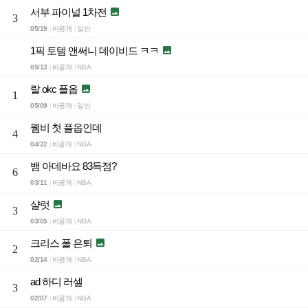
서부 파이널 1차전

3
05/19
비공개
일반
|
|
1픽 토템 앤써니 데이비드 ㅋㅋ

05/13
비공개
NBA
|
|
랄 okc 플옵

1
05/09
비공개
일반
|
|
웸비 첫 플옵인데
4
04/22
비공개
NBA
|
|
뱀 아데바요 83득점?
6
03/11
비공개
NBA
|
|
샬럿

3
03/05
비공개
NBA
|
|
크리스 폴 은퇴

2
02/14
비공개
NBA
|
|
ad 하디 러셀
3
02/07
비공개
NBA
|
|