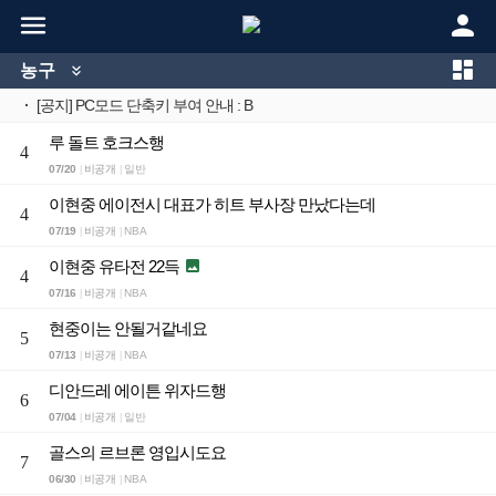



농구

·
[공지] PC모드 단축키 부여 안내 : B
루 돌트 호크스행
4
07/20
비공개
일반
|
|
이현중 에이전시 대표가 히트 부사장 만났다는데
4
07/19
비공개
NBA
|
|
이현중 유타전 22득

4
07/16
비공개
NBA
|
|
현중이는 안될거같네요
5
07/13
비공개
NBA
|
|
디안드레 에이튼 위자드행
6
07/04
비공개
일반
|
|
골스의 르브론 영입시도요
7
06/30
비공개
NBA
|
|