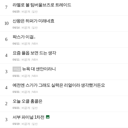
라멜로 볼 팀버울브즈로 트레이드
7
06/25
비공개
일반
|
|
산왕은 하퍼가 미래네효
10
06/14
비공개
일반
|
|
팍스가 이걸..
6
06/11
비공개
NBA
|
|
요즘 플옵 보면 드는 생각
4
06/11
비공개
NBA
|
|
뉴욕 대 샌안이라니
마감
3
05/31
비공개
NBA
|
|
예전엔 스가가 그래도 실력은 리얼이라 생각했거든요
4
05/31
비공개
NBA
|
|
오늘 오클 홈콜은
2
05/21
비공개
일반
|
|
서부 파이널 1차전

3
05/19
비공개
일반
|
|