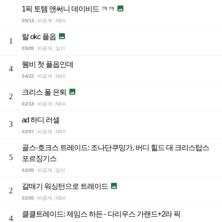
1픽 토템 앤써니 데이비드 ㅋㅋ

05/13
비공개
NBA
|
|
랄 okc 플옵

1
05/09
비공개
일반
|
|
웸비 첫 플옵인데
4
04/22
비공개
NBA
|
|
크리스 폴 은퇴

2
02/14
비공개
NBA
|
|
ad 하디 러셀
3
02/07
비공개
NBA
|
|
골스-호크스 트레이드: 조나단쿠밍가, 버디 힐드 대 크리스탑스
5
포르징기스
02/05
비공개
일반
|
|
갈매기 워싱턴으로 트레이드

2
02/05
비공개
NBA
|
|
클클트레이드: 제임스 하든 - 다리우스 가랜드+2라 픽
4