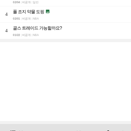
02/04
비공개
일반
|
|
폴 조지 약물 도핑

4
02/01
비공개
NBA
|
|
골스 트레이드 가능할까요?
4
01/22
비공개
NBA
|
|