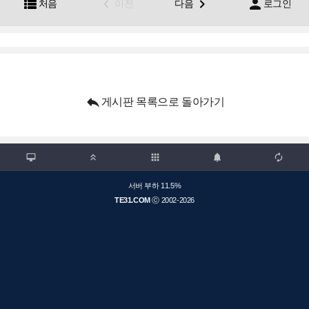




처음
이전
다음
로그인

게시판 목록으로 돌아가기

apps



서버 부하 11.5%
TE31.COM
ⓒ 2002-2026