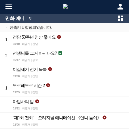



만화·애니

·
단축키 E 할당되었습니다.
건담 50주년 영상 좋네요

1
05/19
비공개
잡담
|
|
선생님들 그거 아시나요?

2
05/17
비공개
정보
|
|
이십세기 전기 목록

03/30
비공개
잡담
|
|
도로헤도로 시즌 2

1
03/09
비공개
잡담
|
|
마법사의 밤

02/22
비공개
잡담
|
|
"제1화 전화"｜오리지널 애니메이션 《언니 놀이》

02/06
비공개
잡담
|
|