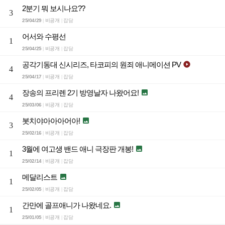
2분기 뭐 보시나요??
3
25/04/29
비공개
잡담
|
|
어서와 수평선
1
25/04/25
비공개
잡담
|
|
공각기동대 신시리즈, 타코피의 원죄 애니메이션 PV

4
25/04/17
비공개
잡담
|
|
장송의 프리렌 2기 방영날자 나왔어요!

4
25/03/06
비공개
잡담
|
|
봇치야아아아어아!

3
25/02/16
비공개
잡담
|
|
3월에 여고생 밴드 애니 극장판 개봉!

1
25/02/14
비공개
잡담
|
|
메달리스트

1
25/02/05
비공개
잡담
|
|
간만에 골프애니가 나왔네요.

1
25/01/05
비공개
잡담
|
|