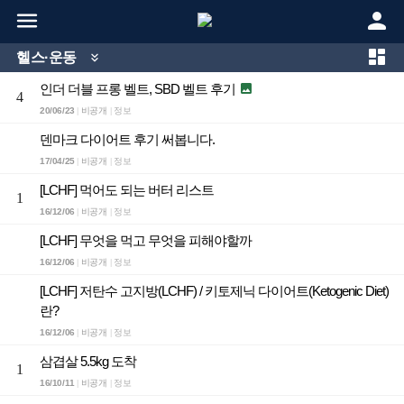



헬스·운동

인더 더블 프롱 벨트, SBD 벨트 후기

4
20/06/23
비공개
정보
|
|
덴마크 다이어트 후기 써봅니다.
17/04/25
비공개
정보
|
|
[LCHF] 먹어도 되는 버터 리스트
1
16/12/06
비공개
정보
|
|
[LCHF] 무엇을 먹고 무엇을 피해야할까
16/12/06
비공개
정보
|
|
[LCHF] 저탄수 고지방(LCHF) / 키토제닉 다이어트(Ketogenic Diet)
란?
16/12/06
비공개
정보
|
|
삼겹살 5.5kg 도착
1
16/10/11
비공개
정보
|
|