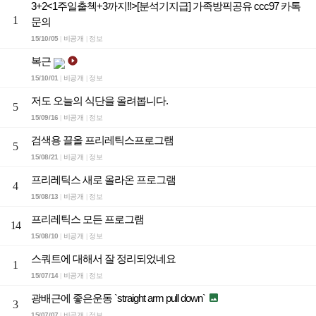
3+2<1주일출첵+3까지!!>[분석기지급] 가족방픽공유 ccc97 카톡
1
문의
15/10/05
비공개
정보
|
|
복근

15/10/01
비공개
정보
|
|
저도 오늘의 식단을 올려봅니다.
5
15/09/16
비공개
정보
|
|
검색용 끌올 프리레틱스프로그램
5
15/08/21
비공개
정보
|
|
프리레틱스 새로 올라온 프로그램
4
15/08/13
비공개
정보
|
|
프리레틱스 모든 프로그램
14
15/08/10
비공개
정보
|
|
스쿼트에 대해서 잘 정리되었네요
1
15/07/14
비공개
정보
|
|
광배근에 좋은운동 `straight arm pull down`

3
15/07/07
비공개
정보
|
|