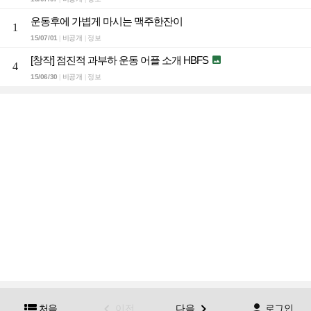
운동후에 가볍게 마시는 맥주한잔이
1
15/07/01
비공개
정보
|
|
[창작] 점진적 과부하 운동 어플 소개 HBFS

4
15/06/30
비공개
정보
|
|




처음
이전
다음
로그인