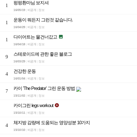
펑펑환마님 보지셔
1
16/05/19
비공개
정보
|
|
운동이 뭐든지 그런것 같습니다.
1
16/04/29
비공개
정보
|
|
다이어트는 물건너갔고

1
16/04/18
비공개
정보
|
|
스테로이드에 관한 좋은 블로그
9
16/03/29
비공개
정보
|
|
건강한 운동
4
16/01/04
비공개
정보
|
|
카이 'The Predator' 그린 운동 방법
7
15/11/02
비공개
정보
|
|
카이그린 legs workout

15/10/11
비공개
정보
|
|
체지방 감량에 도움되는 영양성분 10가지
4
15/10/10
비공개
정보
|
|