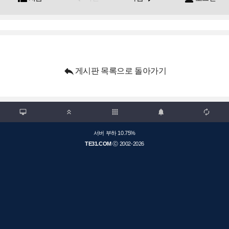

게시판 목록으로 돌아가기

apps



서버 부하 10.75%
TE31.COM
ⓒ 2002-2026