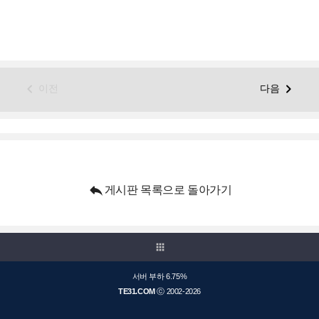


이전
다음

게시판 목록으로 돌아가기
apps
서버 부하 6.75%
TE31.COM
ⓒ 2002-2026