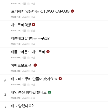
21/09/25
비공개
자랑
|
|
'포기하지 않는다'는 것 | DWG KIA PUBG

21/09/13
비공개
잡담
|
|
매드무비 3탄!

21/08/28
비공개
잡담
|
|
지롱배그 1티어는 누구죠?
21/07/19
비공개
잡담
|
|
배틀그라운드 매드무비

21/05/09
비공개
자랑
|
|
이벤트모드 편!

21/05/09
비공개
잡담
|
|
배그 매드무비 만들어 봤어요 ㅎ

6
21/05/09
비공개
자랑
|
|
개인 통산 최다킬 했네요

2
21/03/20
비공개
자랑
|
|
배그 망했나요?
1