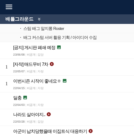

배틀그라운드

·
스팀 배그 알지롱 Roster
·
배그 커스텀 서버 활용 기획 / 아이디어 수집
[공지] 게시판 폐쇄 예정

23/06/08
비공개
잡담
|
|
[자작] 매드무비 7차

1
22/05/07
비공개
자랑
|
|
이번시즌 시작이 좋네요ㅎ

1
22/04/15
비공개
자랑
|
|
딜충

22/04/03
비공개
자랑
|
|
나라도 살아야지..

22/03/28
비공개
잡담
|
|
아군이 납치당했을때 이집트식 대응하기
