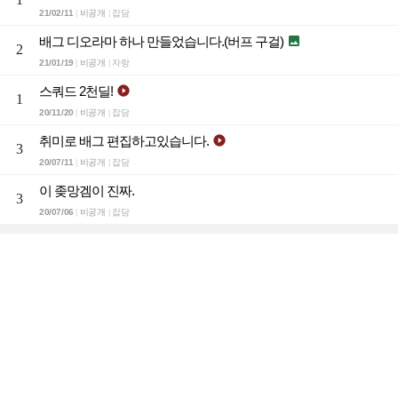
21/02/11
비공개
잡담
|
|
배그 디오라마 하나 만들었습니다.(버프 구걸)

2
21/01/19
비공개
자랑
|
|
스쿼드 2천딜!

1
20/11/20
비공개
잡담
|
|
취미로 배그 편집하고있습니다.

3
20/07/11
비공개
잡담
|
|
이 좆망겜이 진짜.
3
20/07/06
비공개
잡담
|
|