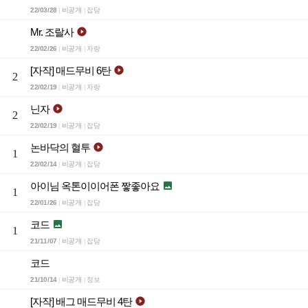
22/03/28
비공개
잡담
|
|
Mr. 조랄사

22/02/26
비공개
자랑
|
|
[자작] 매드무비 6탄

2
22/02/19
비공개
자랑
|
|
닌자

2
22/02/19
비공개
잡담
|
|
논바닥의 혈투

1
22/02/14
비공개
잡담
|
|
아이님 옥톤이이어폰 짷좋아요

1
22/01/26
비공개
잡담
|
|
코드

1
21/11/07
비공개
잡담
|
|
코드
21/10/14
비공개
정보
|
|
[자작] 배그 매드무비 4탄
