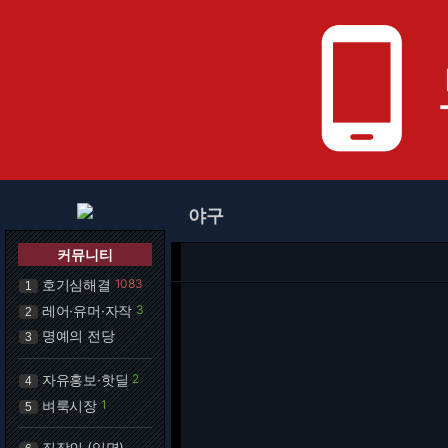
phone_android
야구
커뮤니티
호기심해결
1083
1
레어·유머·자작
3
2
명예의 전당
3
자유홍보·핫딜
2
4
벼룩시장
1
5
직장인 (익명)