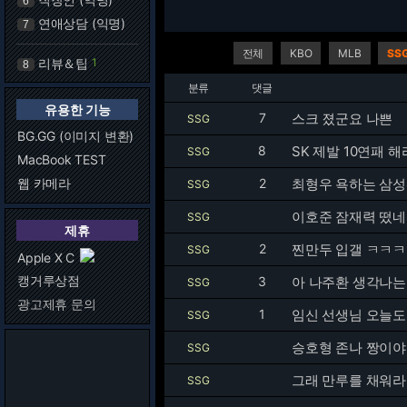
6
연애상담 (익명)
7
전체
KBO
MLB
SS
리뷰＆팁
1
8
분류
댓글
유용한 기능
7
스크 졌군요 나쁜
SSG
BG.GG (이미지 변환)
8
SK 제발 10연패 해
SSG
MacBook TEST
웹 카메라
2
최형우 욕하는 삼성
SSG
이호준 잠재력 떴
SSG
제휴
2
찐만두 입갤 ㅋㅋㅋ
SSG
Apple X C
캥거루상점
3
아 나주환 생각나는 
SSG
광고제휴 문의
1
임신 선생님 오늘도
SSG
승호형 존나 짱이야!!
SSG
그래 만루를 채워라
SSG