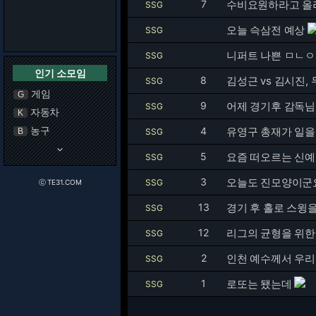
7
수비요원하라고 올
SSG
오늘 슥삼전 예상
SSG
니퍼트 나쁜 ㅁㄴ
SSG
인기 소모임
8
김성근 vs 김시진,
SSG
게임
G
9
어제 경기후 감독님
SSG
자동차
K
농구
4
유영구 총재가 일을
B
SSG
keyboard_arrow_down
5
요즘 떠오르는 신예
SSG
3
오늘도 진모양이군
SSG
ⓒ TE31.COM
13
경기 후 홀로 스윙을 
SSG
12
리그의 균형을 위한
SSG
2
인천 예수께서 우리
SSG
1
로또는 됐는데
SSG