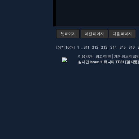
첫 페이지
이전 페이지
다음 페이지
[이전 10개]
1
..
311
312
313
314
315
316
이용약관
|
광고/제휴
|
개인정보취급
실시간 Issue 커뮤니티 TE31 [알지롱]