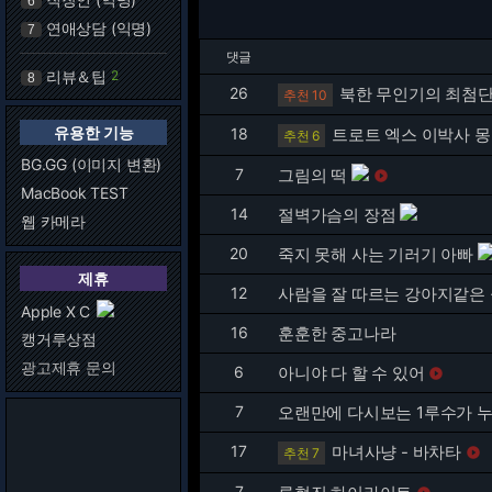
6
연애상담 (익명)
7
댓글
리뷰＆팁
2
8
26
북한 무인기의 최첨단
추천 10
유용한 기능
18
트로트 엑스 이박사 
추천 6
BG.GG (이미지 변환)
7
그림의 떡

MacBook TEST
14
절벽가슴의 장점
웹 카메라
20
죽지 못해 사는 기러기 아빠
제휴
12
사람을 잘 따르는 강아지같은
Apple X C
16
훈훈한 중고나라
캥거루상점
광고제휴 문의
6
아니야 다 할 수 있어

7
오랜만에 다시보는 1루수가 
17
마녀사냥 - 바차타

추천 7
7