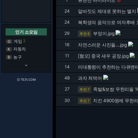
류현진 하이라이트

24
알바짓도 제대로 못하는 엘지
24
복학생의 음악으로 여자후배 
인기 소모임
29
부엉이.jpg
추천 6
게임
2
G
16
자연스러운 사진들....jpg
자동차
K
11
[혐오] 중국 새우 공장.jpg
농구
B
keyboard_arrow_down
14
미대통령이 추천하는 다큐멘
48
과자 쳐먹어
ⓒ TE31.COM
27
족발&보쌈 무한리필 1
추천 7
30
치킨 4900원에 무한
추천 7