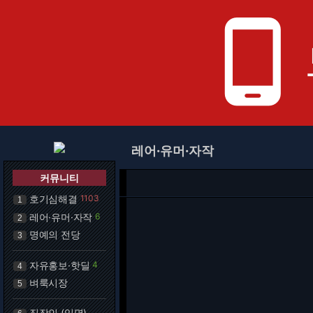
phone_android
레어·유머·자작
커뮤니티
호기심해결
1103
1
레어·유머·자작
6
2
명예의 전당
3
자유홍보·핫딜
4
4
벼룩시장
5
직장인 (익명)