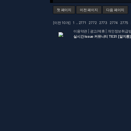
첫 페이지
이전 페이지
다음 페이지
[이전 10개]
1
..
2771
2772
2773
2774
2775
이용약관
|
광고/제휴
|
개인정보취급
실시간 Issue 커뮤니티 TE31 [알지롱]