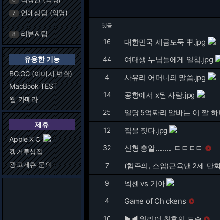
6
연애상담 (익명)
7
댓글
리뷰＆팁
8
16
대한민국 세금도둑 甲.jpg
유용한 기능
44
여대생 누님들에게 일침.jpg
BG.GG (이미지 변환)
4
사유리 어머니의 말씀.jpg
MacBook TEST
14
공항에서 x된 사람.jpg
웹 카메라
25
일당 5억짜리 알바는 이 짤 
제휴
12
집을 짓다.jpg
Apple X C
32
신형 총알......... ㄷㄷㄷㄷ

캥거루상점
광고제휴 문의
7
(혐주의, 스압)근육맨 2세 
9
넥센 vs 기아
4
Game of Chickens

10
▶◀ 워리어 최후의 모습
