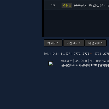
16
윤종신의 깨알같은 감
추천 8
첫 페이지
이전 페이지
다음 페이지
[이전 10개]
1
..
2771
2772
2773
＊
2774
277
이용약관
|
광고/제휴
|
개인정보취급
실시간 Issue 커뮤니티 TE31 [알지롱]