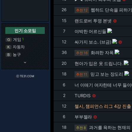
26
웹하드 단속을 피하기
추천 12
15
랜드로버 투명 본넷

인기 소모임
7
야박한 어르신들
게임
1
G
12
싸가지 보소. (브금)

자동차
K
36
화려한 자폭
추천 16
농구
B
keyboard_arrow_down
20
현아가 입은 옷 드립니다.
18
믿고 보는 장도리
추천 11
ⓒ TE31.COM
6
너 이애기 여자한테 너무 들이
2
TURDIS

12
첼시, 챔피언스 리그 4강 진출
6
부부젤라

18
과거를 욕하는 현재의
추천 8