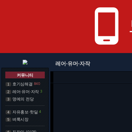
phone_android
레어·유머·자작
커뮤니티
호기심해결
840
1
레어·유머·자작
3
2
명예의 전당
3
자유홍보·핫딜
4
4
벼룩시장
5
직장인 (익명)