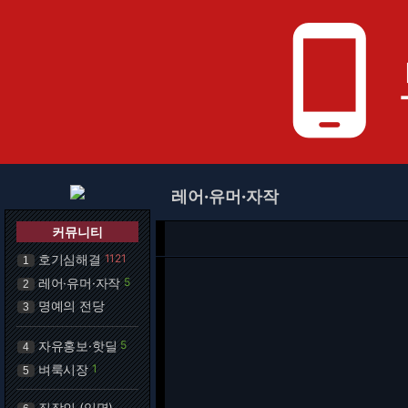
phone_android
레어·유머·자작
커뮤니티
호기심해결
1121
1
레어·유머·자작
5
2
명예의 전당
3
자유홍보·핫딜
5
4
벼룩시장
1
5
직장인 (익명)