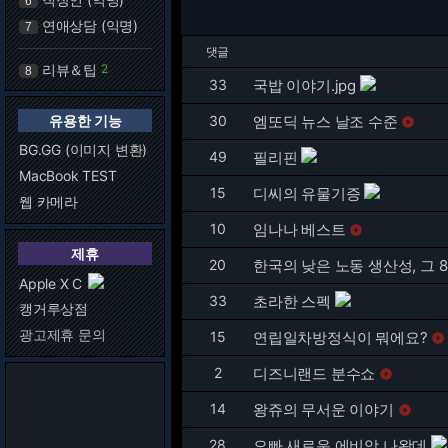
6
연애상담 (익명)
7
댓글
리뷰＆팁
2
8
33
국밥 이야기.jpg
유용한 기능
30
엠또딕 뉴스 날조 수준

BG.GG (이미지 변환)
49
필리핀
MacBook TEST
15
디씨의 유물기증
웹 카메라
10
임나나 베스트

제휴
20
한국의 낮은 노동 생산성, 그 
Apple X C
33
초라한 스펙
캥거루상점
광고제휴 문의
15
연립일차방정식이 뭐에요?

2
디즈니랜드 분수쇼

14
왕쥬의 무서운 이야기

28
오빠 새로운 에비앙 나왔데