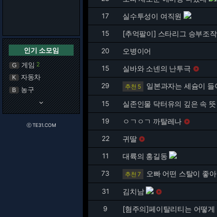
17
실수투성이 여직원
15
[추억팔이] 스타리그 승부조작
인기 소모임
20
오병이어
게임
2
G
15
실바와 소넨의 난투극

자동차
K
29
일본과자는 세슘이 들
추천 5
농구
B
keyboard_arrow_down
15
실존인물 닥터유의 깊은 속 뜻
19
ㅇㄱㅇㄱ 까탈레나

ⓒ TE31.COM
22
귀딸

11
대륙의 홍길동
73
오빠 어떤 스탈이 좋아
추천 7
31
김치남

9
[혐주의]페이탈리티는 어떻게