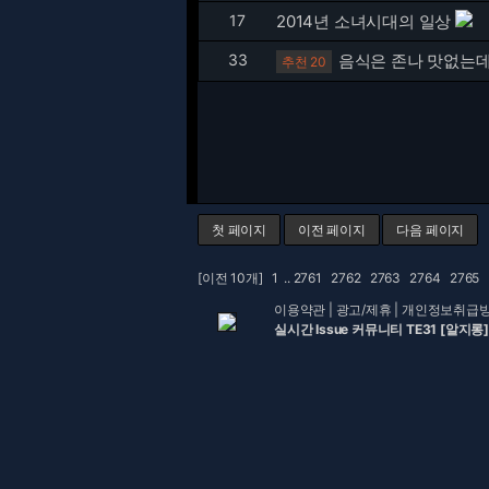
17
2014년 소녀시대의 일상
33
음식은 존나 맛없는데
추천 20
첫 페이지
이전 페이지
다음 페이지
[이전 10개]
1
..
2761
2762
2763
2764
2765
이용약관
|
광고/제휴
|
개인정보취급
실시간 Issue 커뮤니티 TE31 [알지롱]