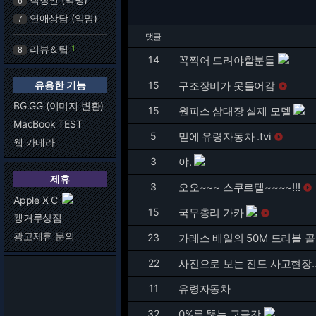
6
연애상담 (익명)
7
댓글
리뷰＆팁
1
8
14
꼭찍어 드려야할분들
유용한 기능
15
구조장비가 못들어감

BG.GG (이미지 변환)
15
원피스 삼대장 실제 모델
MacBook TEST
5
밑에 유령자동차 .tvi

웹 카메라
3
야.
제휴
3
오오~~~ 스쿠르텔~~~~!!!

Apple X C
15
국무총리 가카

캥거루상점
광고제휴 문의
23
가레스 베일의 50M 드리블 골
22
사진으로 보는 진도 사고현장..
11
유령자동차
32
0%를 뚫는 구글갓