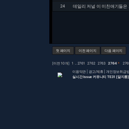
24
데일리 저널 이 미친애기들은 
첫 페이지
이전 페이지
다음 페이지
[이전 10개]
1
..
2761
2762
2763
2764
＊
27
이용약관
|
광고/제휴
|
개인정보취급
실시간 Issue 커뮤니티 TE31 [알지롱]