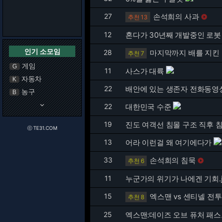
27
손석희의 사과

추천 13
12
혼다가 30년째 개발중인 로봇 A
인기 소모임
28
마지막까지 배를 지킨
추천 7
게임
G
11
사스가 대륙
자동차
K
22
배안에 있는 생존자 전화동영
농구
B
keyboard_arrow_down
22
대한민국 수준
19
진도 여객선 침몰 구조 직후 침
ⓒ TE31.COM
13
어라 이런걸 왜 여기에다가
33
손석희의 침묵

추천 6
11
누군가의 위기가 나에겐 기회.j
15
엑스맨 vs 센티넬 전
추천 8
25
엑스맨:데이즈 오브 퓨처 패