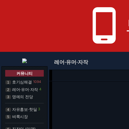
phone_android
레어·유머·자작
커뮤니티
호기심해결
1094
1
레어·유머·자작
4
2
명예의 전당
3
자유홍보·핫딜
3
4
벼룩시장
5
직장인 (익명)