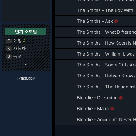
The Smiths - The Boy With 
The Smiths - Ask

인기 소모임
The Smiths - What Differen
게임
2
G
The Smiths - How Soon Is 
자동차
K
The Smiths - William, It was 
농구
B
keyboard_arrow_down
The Smiths - Some Girls Ar
The Smiths - Hetven Knows
ⓒ TE31.COM
The Smiths - The Headmaste
Blondie - Dreaming

Blondie - Maria

Blondie - Accidents Never 