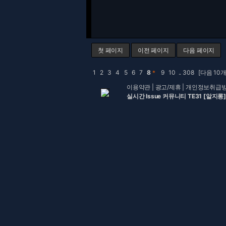
첫 페이지
이전 페이지
다음 페이지
1
2
3
4
5
6
7
8
＊
9
10
..
308
[다음 10개
이용약관
|
광고/제휴
|
개인정보취급
실시간 Issue 커뮤니티 TE31 [알지롱]