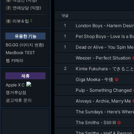
6
연애상담 (익명)
7
댓글
리뷰＆팁
2
8
1
London Boys - Harlem Desi
유용한 기능
1
Pet Shop Boys - Love Is a B
BG.GG (이미지 변환)
1
Dead or Alive - You Spin Me
MacBook TEST
Weezer - Perfect Situation
웹 카메라
2
Kimie Fukuhara - できること
제휴
Giga Moeka - 午後

Apple X C
Pulp - Something Changed
캥거루상점
광고제휴 문의
Alvvays - Archie, Marry Me
The Sundays - Here's Where
The Smiths - Still Ill

The Smiths - Half A Person