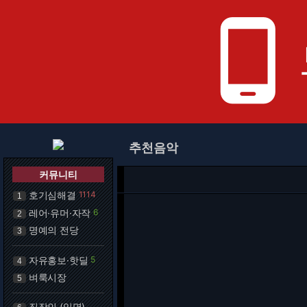
phone_android
추천음악
커뮤니티
호기심해결
1114
1
레어·유머·자작
6
2
명예의 전당
3
자유홍보·핫딜
5
4
벼룩시장
5
직장인 (익명)