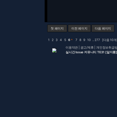
첫 페이지
이전 페이지
다음 페이지
1
2
3
4
5
6
＊
7
8
9
10
..
277
[다음 10개
이용약관
|
광고/제휴
|
개인정보취급
실시간 Issue 커뮤니티 TE31 [알지롱]