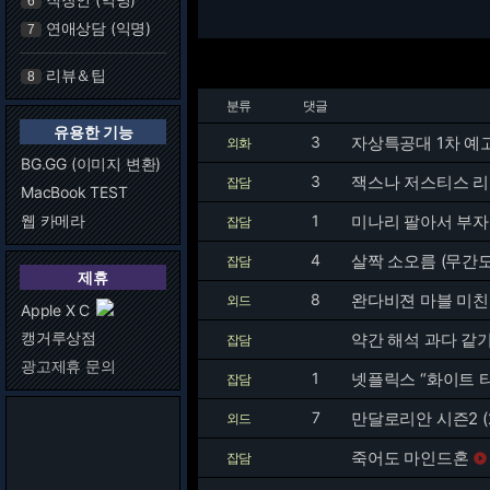
6
연애상담 (익명)
7
리뷰＆팁
8
분류
댓글
유용한 기능
3
자상특공대 1차 예
외화
BG.GG (이미지 변환)
3
잭스나 저스티스 리
잡담
MacBook TEST
웹 카메라
1
미나리 팔아서 부
잡담
4
살짝 소오름 (무간도
잡담
제휴
8
완다비젼 마블 미
외드
Apple X C
캥거루상점
약간 해석 과다 같기
잡담
광고제휴 문의
1
넷플릭스 “화이트 
잡담
7
만달로리안 시즌2 (2
외드
죽어도 마인드혼
잡담
