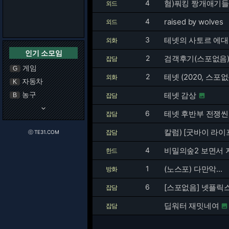
4
혐)풔킹 짱개애기들 
외드
4
raised by wolves
외드
3
테넷의 사토르 에대
외화
인기 소모임
2
검객후기(스포없음
잡담
게임
G
2
테넷 (2020, 스포없
외화
자동차
K
농구
테넷 감상
B
잡담

keyboard_arrow_down
6
테넷 후반부 전쟁씬
잡담
칼럼) [굿바이 라이
잡담
ⓒ TE31.COM
4
비밀의숲2 보면서 
한드
1
(노스포) 다만악...
방화
6
[스포없음] 넷플릭스
잡담
딥워터 재밋네여
잡담
