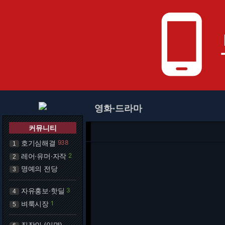
phone_android
영화·드라마
커뮤니티
호기심해결
938
1
레어·유머·자작
2
2
명예의 전당
3
자유홍보·핫딜
3
4
벼룩시장
1
5
직장인 (익명)