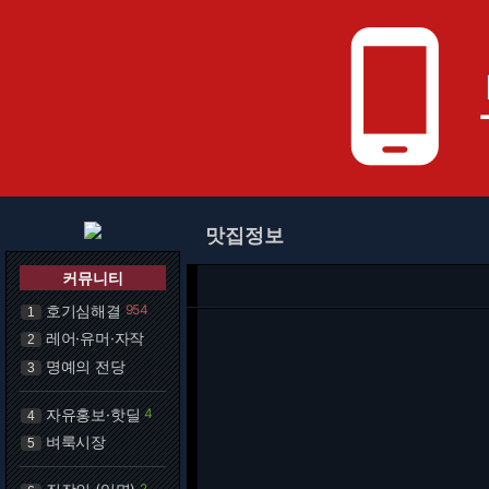
phone_android
맛집정보
커뮤니티
호기심해결
954
1
레어·유머·자작
2
명예의 전당
3
자유홍보·핫딜
4
4
벼룩시장
5
2