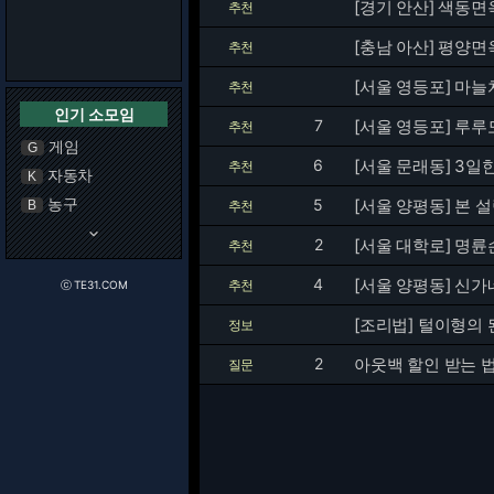
[경기 안산] 색동면
추천
[충남 아산] 평양면
추천
[서울 영등포] 마
추천
인기 소모임
7
[서울 영등포] 루루도
추천
게임
G
6
[서울 문래동] 3일
추천
자동차
K
농구
5
[서울 양평동] 본 
B
추천
keyboard_arrow_down
2
[서울 대학로] 명
추천
4
[서울 양평동] 신가
추천
ⓒ TE31.COM
[조리법] 털이형의
정보
2
아웃백 할인 받는 
질문