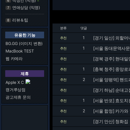
직장인 (익명)
6
연애상담 (익명)
7
리뷰＆팁
8
분류
댓글
유용한 기능
1
[경기 일산] 외할
추천
BG.GG (이미지 변환)
1
[서울 동대문역사문
추천
MacBook TEST
웹 카메라
[경북 경주] 현대밀
추천
1
[충북 청주] 중앙
추천
제휴
2
[서울 양평역] 핸드
추천
Apple X C
캥거루상점
[경기 하남] 순대
추천
광고제휴 문의
1
[서울 반포] 효도
추천
2
[서울 합정] 카가와
추천
[경기 안산] 청화집
추천