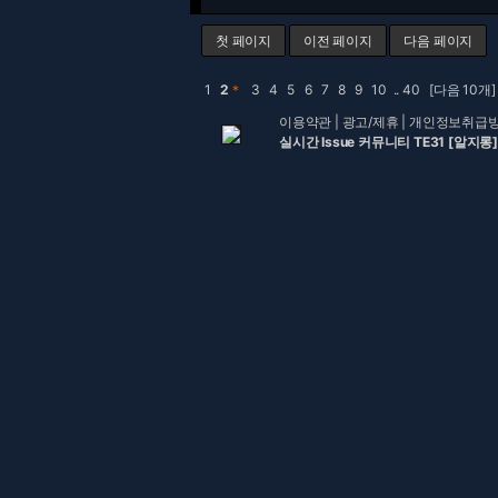
첫 페이지
이전 페이지
다음 페이지
1
2
＊
3
4
5
6
7
8
9
10
..
40
[다음 10개]
이용약관
|
광고/제휴
|
개인정보취급
실시간 Issue 커뮤니티 TE31 [알지롱]