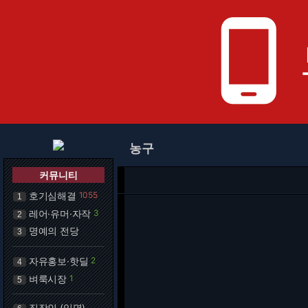
phone_android
농구
커뮤니티
호기심해결
1055
1
레어·유머·자작
3
2
명예의 전당
3
자유홍보·핫딜
2
4
벼룩시장
1
5
직장인 (익명)