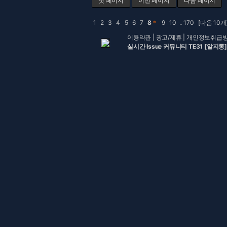
첫 페이지
이전 페이지
다음 페이지
1
2
3
4
5
6
7
8
＊
9
10
..
170
[다음 10개
이용약관
|
광고/제휴
|
개인정보취급
실시간 Issue 커뮤니티 TE31 [알지롱]