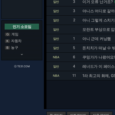
3
이거 오류 난거죠?
일반
3
야니스 어디로 갈까
일반
2
아니 그렇게 스치기
일반
인기 소모임
모란트 부상으로 압
일반
게임
G
1
아니 근데 커닝햄
일반
자동차
K
농구
5
돈치치가 떠날 수 
B
일반
keyboard_arrow_down
6
쿠밍가가 나왔어요!
NBA
4
레너드가 이 페이스
일반
ⓒ TE31.COM
11
1라 최고의 화제, G
NBA