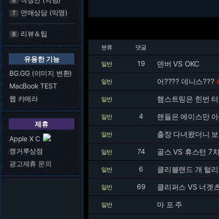
6
연애상담 (익명)
7
리뷰＆팁
8
분류
댓글
유용한 기능
19
덴버 VS OKC
일반
BG.GG (이미지 변환)
어???? 데니스???
일반
MacBook TEST
웹 카메라
햄스트링은 힌번 
일반
4
랜들은 에이스만 
일반
제휴
출장 다녀왔더니 보
일반
Apple X C
캥거루상점
74
골스 VS 휴스턴 7
일반
광고제휴 문의
6
클리블랜드 개 털리
일반
69
클리퍼스 VS 너겟
일반
마 포 주
일반